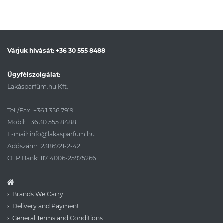
Várjuk hívását:
+36 30 555 8488
Ügyfélszolgálat:
Lakásparfüm.hu Kft.
Tel./Fax:
+36 1 356 7919
Mobil:
+36 30 555 8488
E-mail:
info@lakasparfum.hu
Adószám: 12386721-2-42
OTP Bank: 11714006-25975266
Brands We Carry
Delivery and Payment
General Terms and Conditions