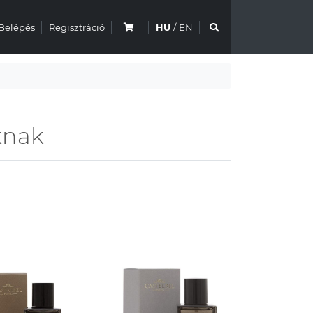
Belépés
Regisztráció
HU
/
EN
knak