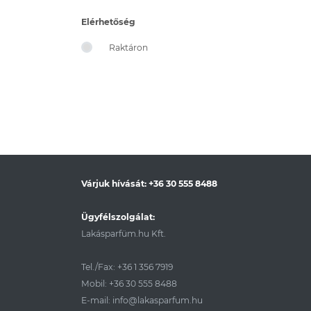
Elérhetőség
Raktáron
Várjuk hívását:
+36 30 555 8488
Ügyfélszolgálat:
Lakásparfüm.hu Kft.
Tel./Fax:
+36 1 356 7919
Mobil:
+36 30 555 8488
E-mail:
info@lakasparfum.hu