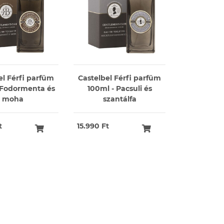
el Férfi parfüm
Castelbel Férfi parfüm
 Fodormenta és
100ml - Pacsuli és
moha
szantálfa
t
15.990 Ft