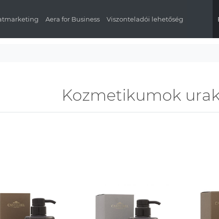
latmarketing
Aera for Business
Viszonteladói lehetőség
Kozmetikumok ura