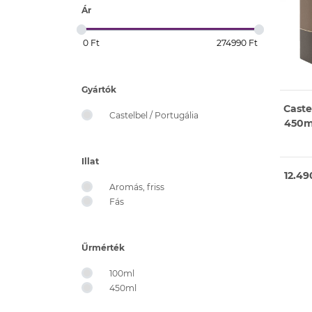
Ár
Gyártók
Caste
Castelbel / Portugália
450m
Illat
12.49
Aromás, friss
Fás
Űrmérték
100ml
450ml