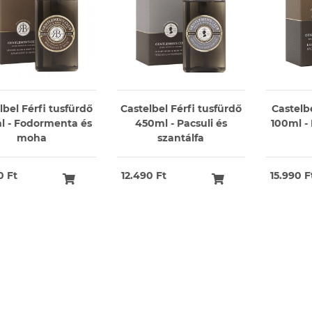
lbel Férfi tusfürdő
Castelbel Férfi tusfürdő
Castelb
l - Fodormenta és
450ml - Pacsuli és
100ml -
moha
szantálfa
0 Ft
12.490 Ft
15.990 F