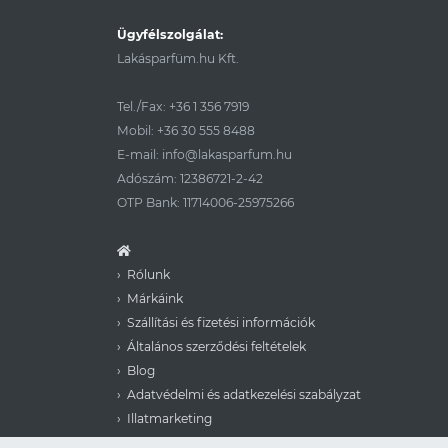
Ügyfélszolgálat:
Lakásparfüm.hu Kft.
Tel./Fax:
+36 1 356 7919
Mobil:
+36 30 555 8488
E-mail:
info@lakasparfum.hu
Adószám: 12386721-2-42
OTP Bank: 11714006-25975266
Rólunk
Márkáink
Szállítási és fizetési információk
Általános szerződési feltételek
Blog
Adatvédelmi és adatkezelési szabályzat
Illatmarketing
Aera for Business