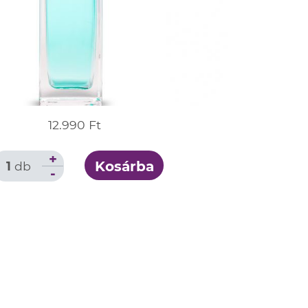
12.990 Ft
+
Kosárba
1
db
-