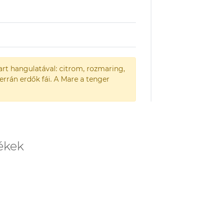
part hangulatával: citrom, rozmaring,
terrán erdők fái. A Mare a tenger
ékek