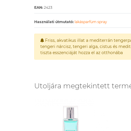
EAN:
2423
Használati útmutató:
lakásparfüm spray
Friss, akvatikus illat a mediterrán tenger
tengeri nárcisz, tengeri alga, cistus és medi
tiszta esszenciáját hozza el az otthonába
Utoljára megtekintett term