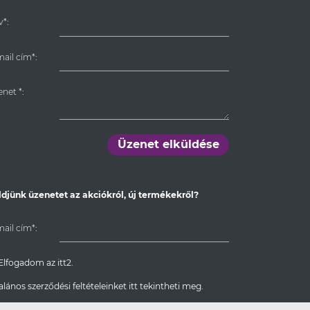
*:
ail cím*:
enet
*
:
Üzenet elküldése
ldjünk üzenetet az akciókról, új termékekről?
ail cím*:
Elfogadom az itt2.
alános szerződési feltételeinket itt tekintheti meg.