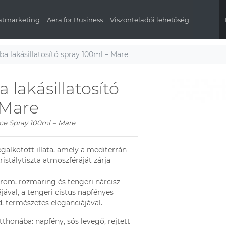
latmarketing
Aera for Business
Viszonteladói lehetőség
ba lakásillatosító spray 100ml – Mare
 lakásillatosító
 Mare
e Spray 100ml – Mare
galkotott illata, amely a mediterrán
ristálytiszta atmoszféráját zárja
trom
,
rozmaring
és
tengeri nárcisz
jával
, a
tengeri cistus
napfényes
, természetes eleganciájával.
otthonába: napfény, sós levegő, rejtett