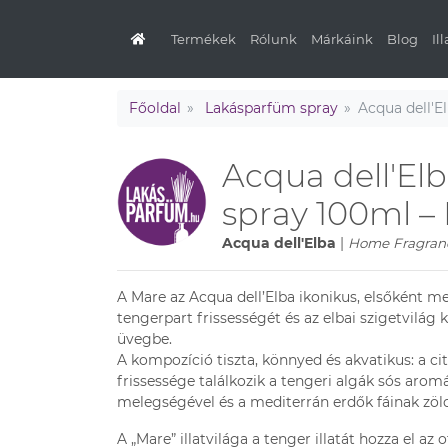
Termékek
Rólunk
Márkáink
Blog
Il
Főoldal
Lakásparfüm spray
Acqua dell'El
Acqua dell'Elba
spray 100ml –
Acqua dell'Elba
|
Home Fragranc
A
Mare
az Acqua dell’Elba ikonikus, elsőként me
tengerpart frissességét és az elbai szigetvilág k
üvegbe.
A kompozíció tiszta, könnyed és akvatikus: a
ci
frissessége találkozik a
tengeri algák sós aromá
melegségével és a
mediterrán erdők fáinak
zöld
A „Mare” illatvilága a tenger illatát hozza el az 