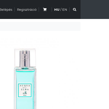
Belépés
Regisztráció
HU
/
EN