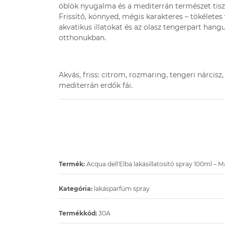
öblök nyugalma és a mediterrán természet tisz
Frissítő, könnyed, mégis karakteres – tökéletes 
akvatikus illatokat és az olasz tengerpart hang
otthonukban.
Akvás, friss:
citrom, rozmaring, tengeri nárcisz, 
mediterrán erdők fái.
Termék:
Acqua dell'Elba lakásillatosító spray 100ml – M
Kategória:
lakásparfüm spray
Termékkód:
30A