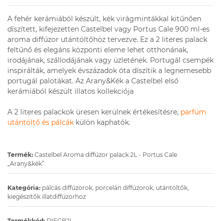
A fehér kerámiából készült, kék virágmintákkal kitűnően
díszített, kifejezetten Castelbel vagy Portus Cale 900 ml-es
aroma diffúzor utántöltőhöz tervezve. Ez a 2 literes palack
feltűnő és elegáns központi eleme lehet otthonának,
irodájának, szállodájának vagy üzletének. Portugál csempék
inspirálták, amelyek évszázadok óta díszítik a legnemesebb
portugál palotákat. Az Arany&Kék a Castelbel első
kerámiából készült illatos kollekciója
A 2 literes palackok üresen kerülnek értékesítésre,
parfüm
utántöltő és pálcák
külön kaphatók.
Termék:
Castelbel Aroma diffúzor palack 2L - Portus Cale
„Arany&kék”
Kategória:
pálcás diffúzorok, porcelán diffúzorok, utántöltők,
kiegészítők illatdiffúzorhoz
Termékkód:
DIFGB2L