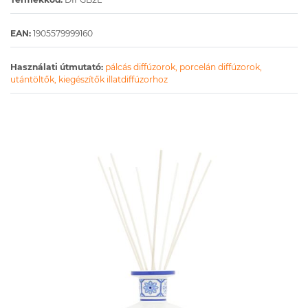
EAN:
1905579999160
Használati útmutató:
pálcás diffúzorok,
porcelán diffúzorok,
utántöltők, kiegészítők illatdiffúzorhoz