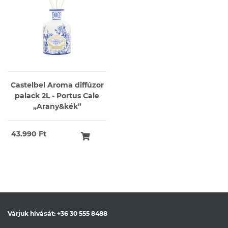
Castelbel Aroma diffúzor
palack 2L - Portus Cale
„Arany&kék”
43.990 Ft
Várjuk hívását:
+36 30 555 8488