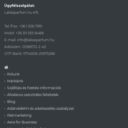
Ügyfélszolgálat:
Lakásparfüm.hu Kft.
Tel./Fax:
+36 1 356 7919
Mobil:
+36 30 555 8488
E-mail:
info@lakasparfum.hu
Adószám: 12386721-2-42
OTP Bank: 11714006-25975266
Rólunk
Márkáink
Szállítási és fizetési információk
Általános szerződési feltételek
Blog
Adatvédelmi és adatkezelési szabályzat
Illatmarketing
Aera for Business