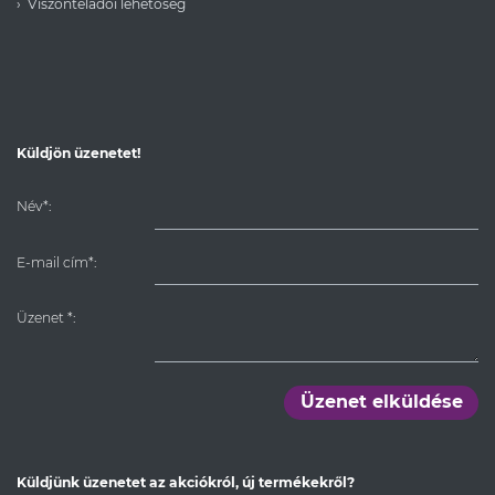
Viszonteladói lehetőség
Küldjön üzenetet!
Név*:
E-mail cím*:
Üzenet
*
:
Üzenet elküldése
Küldjünk üzenetet az akciókról, új termékekről?