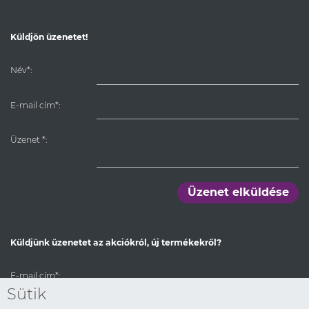
Küldjön üzenetet!
Név*:
E-mail cím*:
Üzenet
*
:
Üzenet elküldése
Küldjünk üzenetet az akciókról, új termékekről?
E-mail cím*:
Sütik