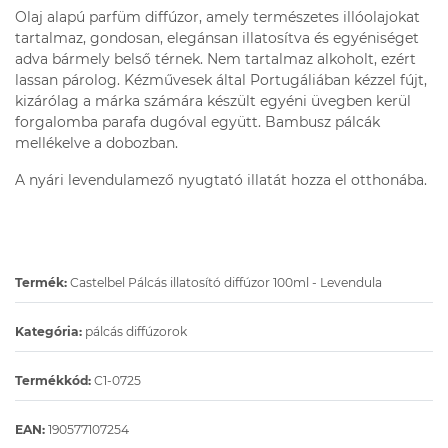
Olaj alapú parfüm diffúzor, amely természetes illóolajokat
tartalmaz, gondosan, elegánsan illatosítva és egyéniséget
adva bármely belső térnek. Nem tartalmaz alkoholt, ezért
lassan párolog. Kézművesek által Portugáliában kézzel fújt,
kizárólag a márka számára készült egyéni üvegben kerül
forgalomba parafa dugóval együtt. Bambusz pálcák
mellékelve a dobozban.
A nyári levendulamező nyugtató illatát hozza el otthonába.
Termék:
Castelbel Pálcás illatosító diffúzor 100ml - Levendula
Kategória:
pálcás diffúzorok
Termékkód:
C1-0725
EAN:
190577107254