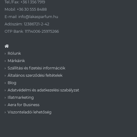
Tel./Fax:
+36 1 356 7919
Mobil:
+36 30 555 8488
E-mail:
info@lakasparfum.hu
Adószám: 12386721-2-42
OTP Bank: 11714006-25975266
Rólunk
Márkáink
Szállítási és fizetési információk
Általános szerződési feltételek
Blog
Adatvédelmi és adatkezelési szabályzat
Illatmarketing
Aera for Business
Viszonteladói lehetőség