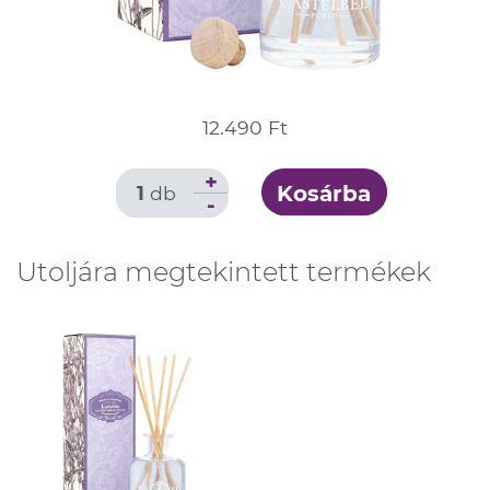
12.490 Ft
+
Kosárba
1
db
-
Utoljára megtekintett termékek