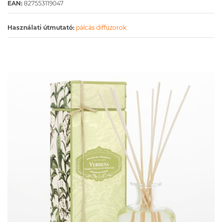
EAN:
827553119047
Használati útmutató:
pálcás diffúzorok