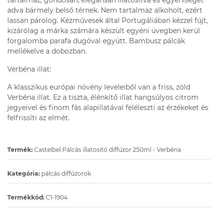
tartalmaz, gondosan, elegánsan illatosítva és egyéniséget
adva bármely belső térnek. Nem tartalmaz alkoholt, ezért
lassan párolog. Kézművesek által Portugáliában kézzel fújt,
kizárólag a márka számára készült egyéni üvegben kerül
forgalomba parafa dugóval együtt. Bambusz pálcák
mellékelve a dobozban.
Verbéna illat:
A klasszikus európai növény leveleiből van a friss, zöld
Verbéna illat. Ez a tiszta, élénkítő illat hangsúlyos citrom
jegyeivel és finom fás alapillatával feléleszti az érzékeket és
felfrissíti az elmét.
Termék:
Castelbel Pálcás illatosító diffúzor 250ml - Verbéna
Kategória:
pálcás diffúzorok
Termékkód:
C1-1904