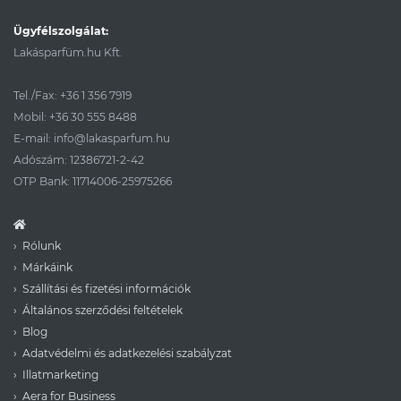
Ügyfélszolgálat:
Lakásparfüm.hu Kft.
Tel./Fax:
+36 1 356 7919
Mobil:
+36 30 555 8488
E-mail:
info@lakasparfum.hu
Adószám: 12386721-2-42
OTP Bank: 11714006-25975266
Rólunk
Márkáink
Szállítási és fizetési információk
Általános szerződési feltételek
Blog
Adatvédelmi és adatkezelési szabályzat
Illatmarketing
Aera for Business