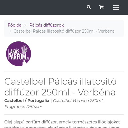
Főoldal
Pálcás diffúzorok
Castelbel Pálcás illatosító diffúzor 250ml - Verbéna
Castelbel Pálcás illatosító
diffúzor 250ml - Verbéna
Castelbel / Portugália
|
Castelbel Verbena 250mL
Fragrance Diffuser
Olaj alapú parfüm diffúzor, amely természetes illóolajokat