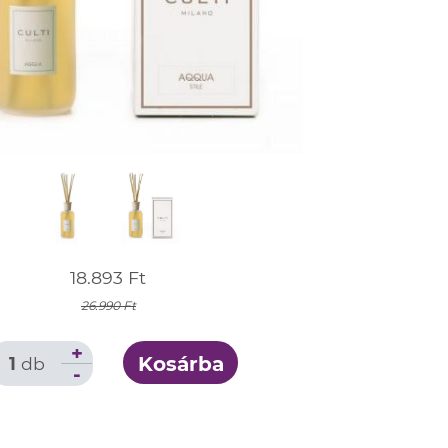
18.893 Ft
26.990 Ft
+
Kosárba
1
db
-