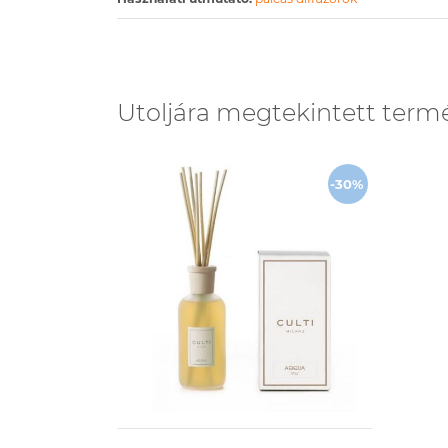
Utoljára megtekintett term
-30%