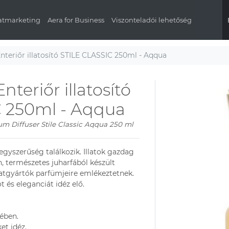
latmarketing
Aera for Business
Viszonteladói lehetőség
nteriőr illatosító STILE CLASSIC 250ml - Aqqua
teriőr illatosító
C 250ml - Aqqua
m Diffuser Stile Classic Aqqua 250 ml
egyszerűség találkozik. Illatok gazdag
n, természetes juharfából készült
illatgyártók parfümjeire emlékeztetnek.
t és eleganciát idéz elő.
yében.
ket idéz.