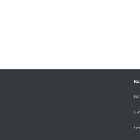
Kü
Név
E-m
Üz