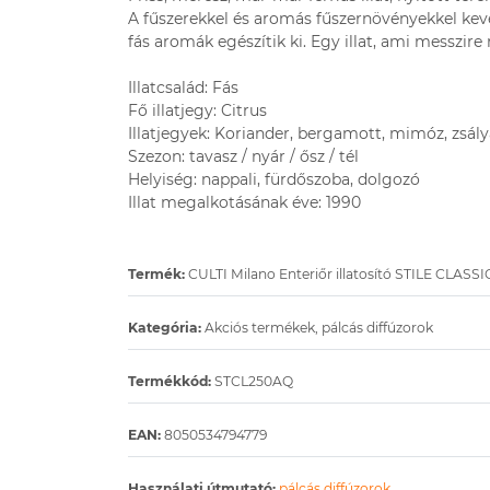
A fűszerekkel és aromás fűszernövényekkel keve
fás aromák egészítik ki. Egy illat, ami messzire r
Illatcsalád: Fás
Fő illatjegy: Citrus
Illatjegyek: Koriander, bergamott, mimóz, zsály
Szezon: tavasz / nyár / ősz / tél
Helyiség: nappali, fürdőszoba, dolgozó
Illat megalkotásának éve: 1990
Termék:
CULTI Milano Enteriőr illatosító STILE CLASS
Kategória:
Akciós termékek, pálcás diffúzorok
Termékkód:
STCL250AQ
EAN:
8050534794779
Használati útmutató:
pálcás diffúzorok