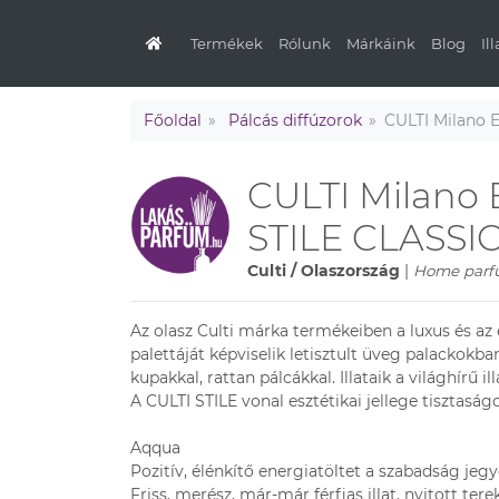
Termékek
Rólunk
Márkáink
Blog
Il
Főoldal
Pálcás diffúzorok
CULTI Milano E
CULTI Milano En
STILE CLASSI
Culti / Olaszország
|
Home parfu
Az olasz Culti márka termékeiben a luxus és az 
palettáját képviselik letisztult üveg palackokba
kupakkal, rattan pálcákkal. Illataik a világhírű 
A CULTI STILE vonal esztétikai jellege tisztaságo
Aqqua
Pozitív, élénkítő energiatöltet a szabadság jeg
Friss, merész, már-már férfias illat, nyitott tere