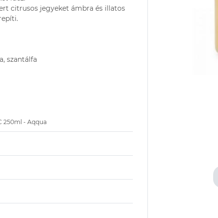
rt citrusos jegyeket ámbra és illatos
epíti.
a, szantálfa
IC 250ml - Aqqua