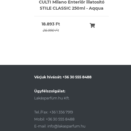
CULTI Milano Enteriőr illatosító
STILE CLASSIC 250ml - Aqqua
18.893 Ft
26.990 Ft
Várjuk hívását:
+36 30 555 8488
Ügyfélszolgálat:
Lakásparfüm.hu Kft.
Tel./Fax:
+36 1 356 7919
Mobil:
+36 30 555 8488
E-mail:
info@lakasparfum.hu