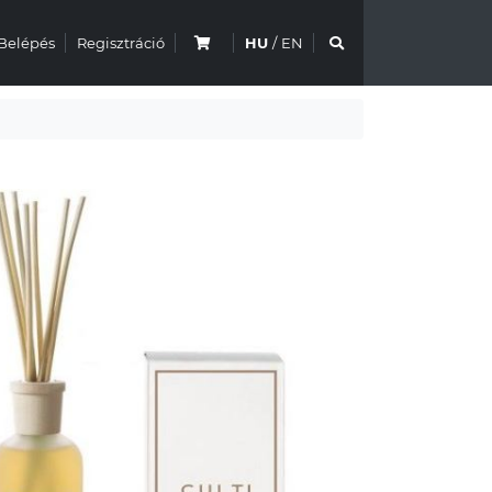
Belépés
Regisztráció
HU
/
EN