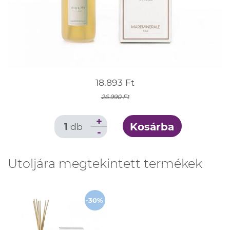
18.893 Ft
26.990 Ft
+
Kosárba
1
db
-
Utoljára megtekintett termékek
-30%