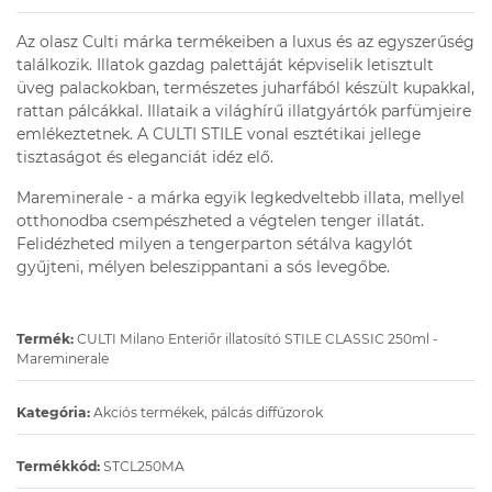
Az olasz Culti márka termékeiben a luxus és az egyszerűség
találkozik. Illatok gazdag palettáját képviselik letisztult
üveg palackokban, természetes juharfából készült kupakkal,
rattan pálcákkal. Illataik a világhírű illatgyártók parfümjeire
emlékeztetnek. A CULTI STILE vonal esztétikai jellege
tisztaságot és eleganciát idéz elő.
Mareminerale - a márka egyik legkedveltebb illata, mellyel
otthonodba csempészheted a végtelen tenger illatát.
Felidézheted milyen a tengerparton sétálva kagylót
gyűjteni, mélyen beleszippantani a sós levegőbe.
Termék:
CULTI Milano Enteriőr illatosító STILE CLASSIC 250ml -
Mareminerale
Kategória:
Akciós termékek, pálcás diffúzorok
Termékkód:
STCL250MA