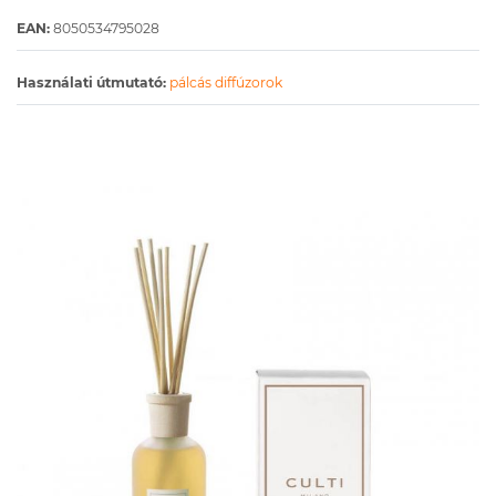
EAN:
8050534795028
Használati útmutató:
pálcás diffúzorok