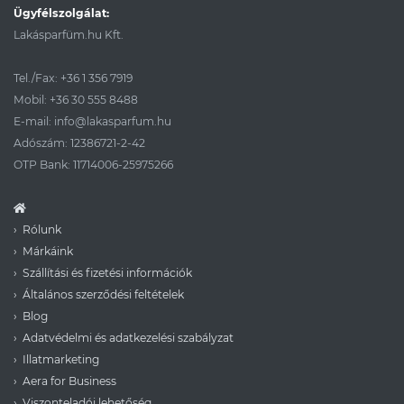
Ügyfélszolgálat:
Lakásparfüm.hu Kft.
Tel./Fax:
+36 1 356 7919
Mobil:
+36 30 555 8488
E-mail:
info@lakasparfum.hu
Adószám: 12386721-2-42
OTP Bank: 11714006-25975266
Rólunk
Márkáink
Szállítási és fizetési információk
Általános szerződési feltételek
Blog
Adatvédelmi és adatkezelési szabályzat
Illatmarketing
Aera for Business
Viszonteladói lehetőség