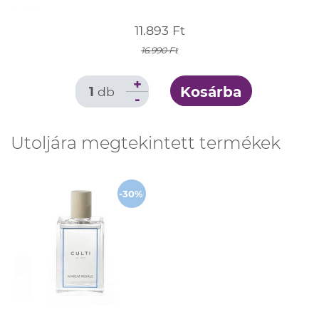
11.893 Ft
16.990 Ft
+
Kosárba
1
db
-
Utoljára megtekintett termékek
-30%