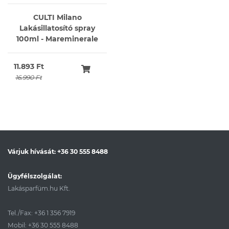
CULTI Milano
Lakásillatosító spray
100ml - Mareminerale
11.893 Ft
16.990 Ft
Várjuk hívását:
+36 30 555 8488
Ügyfélszolgálat:
Lakásparfüm.hu Kft.
Tel./Fax:
+36 1 356 7919
Mobil:
+36 30 555 8488