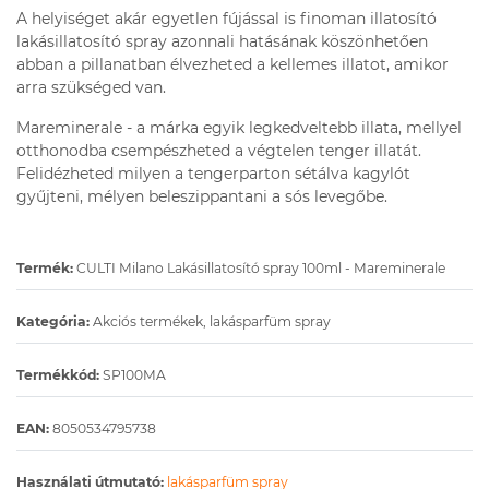
A helyiséget akár egyetlen fújással is finoman illatosító
lakásillatosító spray azonnali hatásának köszönhetően
abban a pillanatban élvezheted a kellemes illatot, amikor
arra szükséged van.
Mareminerale - a márka egyik legkedveltebb illata, mellyel
otthonodba csempészheted a végtelen tenger illatát.
Felidézheted milyen a tengerparton sétálva kagylót
gyűjteni, mélyen beleszippantani a sós levegőbe.
Termék:
CULTI Milano Lakásillatosító spray 100ml - Mareminerale
Kategória:
Akciós termékek, lakásparfüm spray
Termékkód:
SP100MA
EAN:
8050534795738
Használati útmutató:
lakásparfüm spray