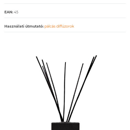
EAN:
45
Használati útmutató:
pálcás diffúzorok