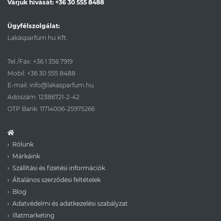
Várjuk hívását:
+36 30 555 8488
Ügyfélszolgálat:
Lakásparfüm.hu Kft.
Tel./Fax:
+36 1 356 7919
Mobil:
+36 30 555 8488
E-mail:
info@lakasparfum.hu
Adószám: 12386721-2-42
OTP Bank: 11714006-25975266
Rólunk
Márkáink
Szállítási és fizetési információk
Általános szerződési feltételek
Blog
Adatvédelmi és adatkezelési szabályzat
Illatmarketing