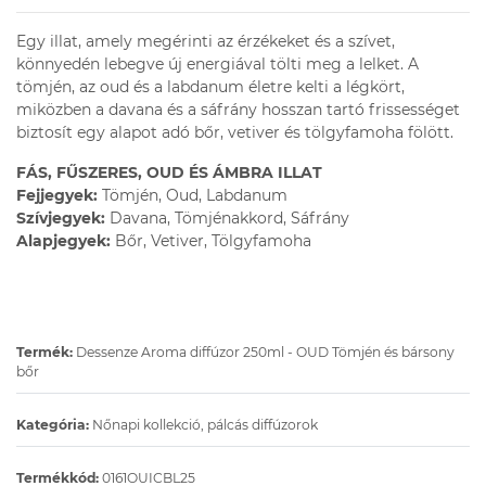
Egy illat, amely megérinti az érzékeket és a szívet,
könnyedén lebegve új energiával tölti meg a lelket. A
tömjén, az oud és a labdanum életre kelti a légkört,
miközben a davana és a sáfrány hosszan tartó frissességet
biztosít egy alapot adó bőr, vetiver és tölgyfamoha fölött.
FÁS, FŰSZERES, OUD ÉS ÁMBRA ILLAT
Fejjegyek:
Tömjén, Oud, Labdanum
Szívjegyek:
Davana, Tömjénakkord, Sáfrány
Alapjegyek:
Bőr, Vetiver, Tölgyfamoha
Termék:
Dessenze Aroma diffúzor 250ml - OUD Tömjén és bársony
bőr
Kategória:
Nőnapi kollekció, pálcás diffúzorok
Termékkód:
0161OUICBL25