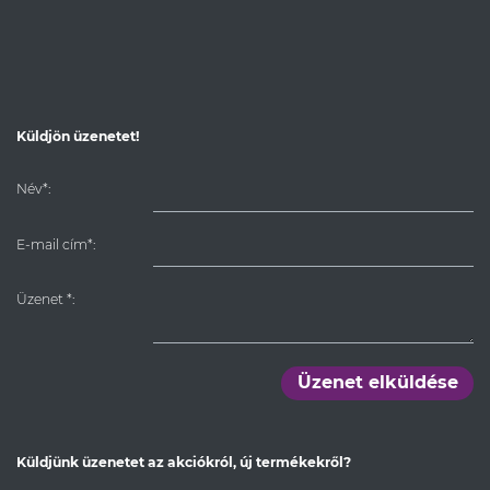
Küldjön üzenetet!
Név*:
E-mail cím*:
Üzenet
*
:
Üzenet elküldése
Küldjünk üzenetet az akciókról, új termékekről?