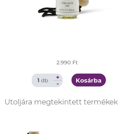
2.990 Ft
+
Kosárba
1
db
-
Utoljára megtekintett termékek