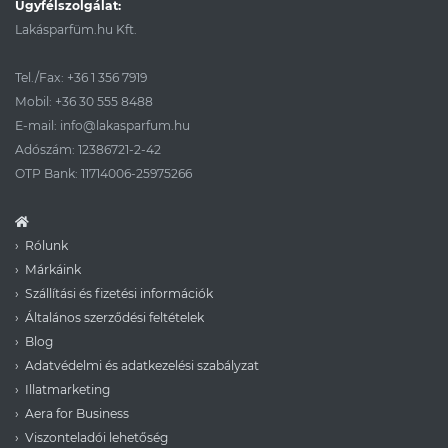
Ügyfélszolgálat:
Lakásparfüm.hu Kft.
Tel./Fax:
+36 1 356 7919
Mobil:
+36 30 555 8488
E-mail:
info@lakasparfum.hu
Adószám: 12386721-2-42
OTP Bank: 11714006-25975266
Rólunk
Márkáink
Szállítási és fizetési információk
Általános szerződési feltételek
Blog
Adatvédelmi és adatkezelési szabályzat
Illatmarketing
Aera for Business
Viszonteladói lehetőség