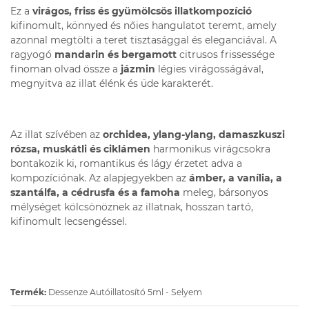
Ez a
virágos, friss és gyümölcsös illatkompozíció
kifinomult, könnyed és nőies hangulatot teremt, amely
azonnal megtölti a teret tisztasággal és eleganciával. A
ragyogó
mandarin és bergamott
citrusos frissessége
finoman olvad össze a
jázmin
légies virágosságával,
megnyitva az illat élénk és üde karakterét.
Az illat szívében az
orchidea, ylang-ylang, damaszkuszi
rózsa, muskátli és ciklámen
harmonikus virágcsokra
bontakozik ki, romantikus és lágy érzetet adva a
kompozíciónak. Az alapjegyekben az
ámber, a vanília, a
szantálfa, a cédrusfa és a famoha
meleg, bársonyos
mélységet kölcsönöznek az illatnak, hosszan tartó,
kifinomult lecsengéssel.
Termék:
Dessenze Autóillatosító 5ml - Selyem