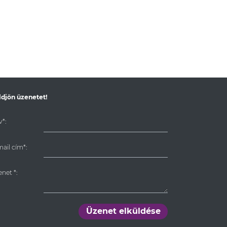
ldjön üzenetet!
*:
ail cím*:
enet
*
:
Üzenet elküldése