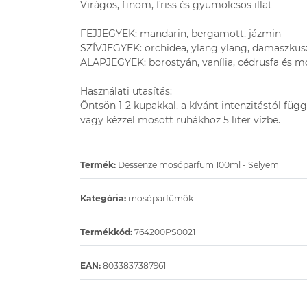
Virágos, finom, friss és gyümölcsös illat
FEJJEGYEK: mandarin, bergamott, jázmin
SZÍVJEGYEK: orchidea, ylang ylang, damaszkusz
ALAPJEGYEK: borostyán, vanília, cédrusfa és 
Használati utasítás:
Öntsön 1-2 kupakkal, a kívánt intenzitástól fü
vagy kézzel mosott ruhákhoz 5 liter vízbe.
Termék:
Dessenze mosóparfüm 100ml - Selyem
Kategória:
mosóparfümök
Termékkód:
764200PS0021
EAN:
8033837387961