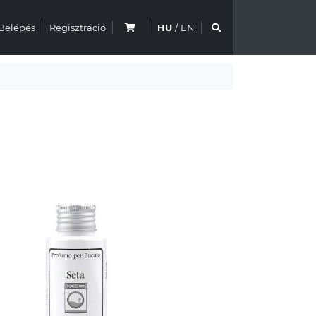
Belépés
Regisztráció
HU
/
EN