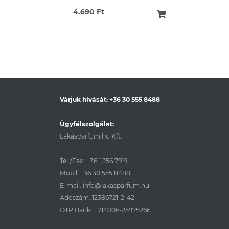
4.690 Ft
Várjuk hívását:
+36 30 555 8488
Ügyfélszolgálat:
Lakásparfüm.hu Kft.
Tel./Fax:
+36 1 356 7919
Mobil:
+36 30 555 8488
E-mail:
info@lakasparfum.hu
Adószám: 12386721-2-42
OTP Bank: 11714006-25975266