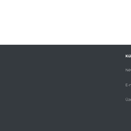
Kü
Név
E-m
Üz