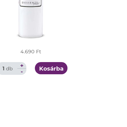
4.690 Ft
+
Kosárba
1
db
-