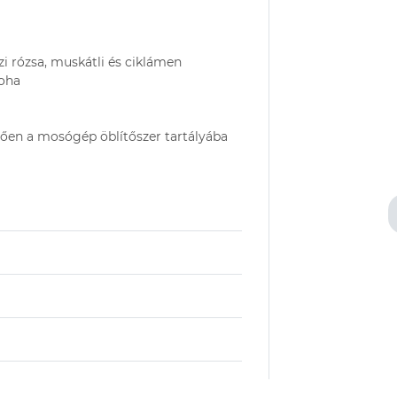
i rózsa, muskátli és ciklámen
moha
ggően a mosógép öblítőszer tartályába