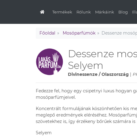
Termékek
Rólunk
Márkáink
Blog
Il
Főoldal
Mosóparfümök
Dessenze mosóp
Dessenze mos
Selyem
Divinessenze / Olaszország
|
P
Fedezze fel, hogy egy csipetnyi luxus hogyan 
mosóparfümjeivel.
Koncentrált formulájának köszönhetően kis me
meglepő eredmények eléréséhez. Mosóparfümj
szövetekhez is, így érzékeny bőrűek számára is
Selyem