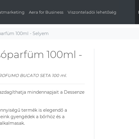
latmarketing
Aera for Business
Viszonteladói lehetőség
arfüm 100ml - Selyem
óparfüm 100ml -
ROFUMO BUCATO SETA 100 ml.
gazdagíthatja mindennapjait a Dessenze
nnyiségű termék is elegendő a
eink gyengédek a bőrhöz és a
 alkalmasak.