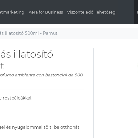
latmarketing
Aera for Business
Viszonteladói lehetőség
s illatosító 500ml - Pamut
s illatosító
t
ofumo ambiente con bastoncini da 500
 rostpálcákkal.
ggel és nyugalommal tölti be otthonát.