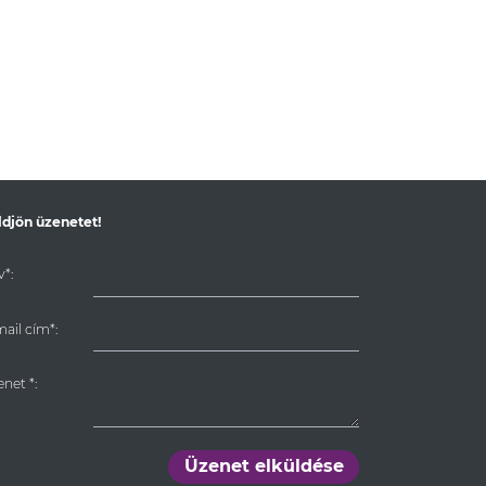
ldjön üzenetet!
*:
ail cím*:
enet
*
:
Üzenet elküldése