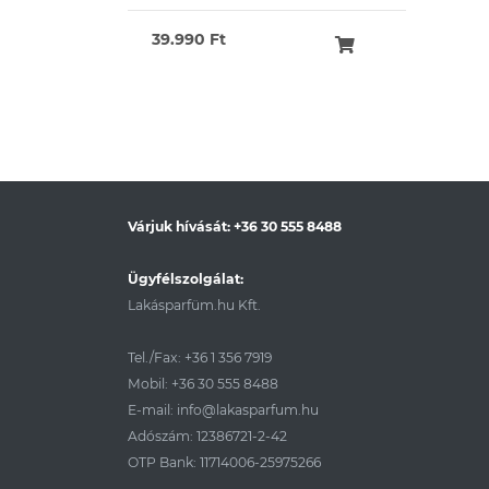
39.990 Ft
Várjuk hívását:
+36 30 555 8488
Ügyfélszolgálat:
Lakásparfüm.hu Kft.
Tel./Fax:
+36 1 356 7919
Mobil:
+36 30 555 8488
E-mail:
info@lakasparfum.hu
Adószám: 12386721-2-42
OTP Bank: 11714006-25975266