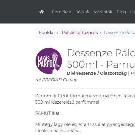
Termékek
Rólunk
Márkáink
Blog
Il
Főoldal
Pálcás diffúzorok
Dessenze Pálcá
Dessenze Pálcá
500ml - Pamu
Divinessenze / Olaszország
|
Pr
ml PREGIATI Cotone
Parfüm diffúzor formatervezett üvegben, fekete
500 ml kiszerelésű parfümmel
PAMUT illat:
Mintegy lágy ölelés, ez a friss illat gyengédsé
Ideális a hálószobába.