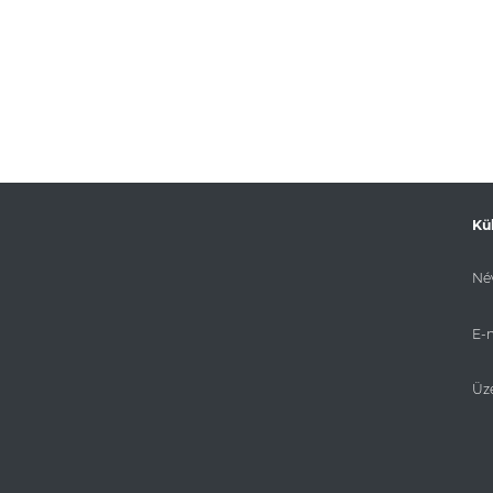
Kü
Név
E-m
Üz