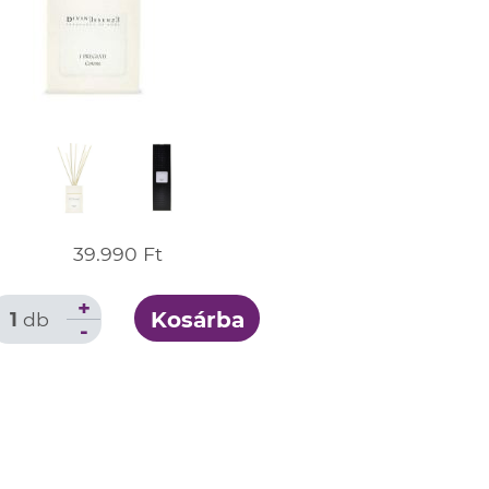
39.990 Ft
+
Kosárba
1
db
-