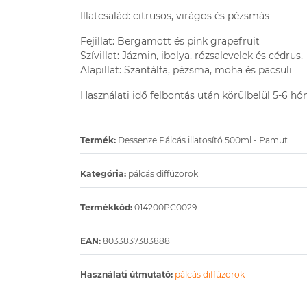
Illatcsalád: citrusos, virágos és pézsmás
Fejillat: Bergamott és pink grapefruit
Szívillat: Jázmin, ibolya, rózsalevelek és cédrus,
Alapillat: Szantálfa, pézsma, moha és pacsuli
Használati idő felbontás után körülbelül 5-6 hó
Termék:
Dessenze Pálcás illatosító 500ml - Pamut
Kategória:
pálcás diffúzorok
Termékkód:
014200PC0029
EAN:
8033837383888
Használati útmutató:
pálcás diffúzorok