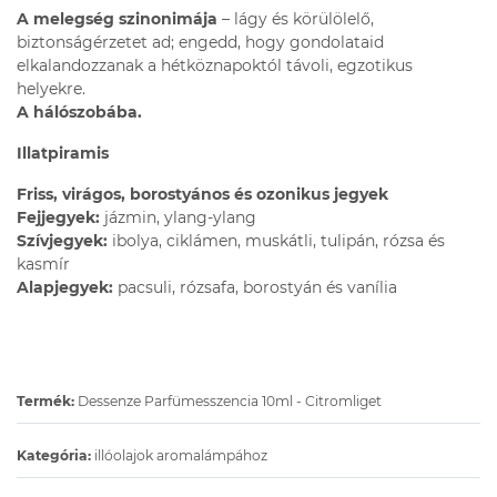
A melegség szinonimája
– lágy és körülölelő,
biztonságérzetet ad; engedd, hogy gondolataid
elkalandozzanak a hétköznapoktól távoli, egzotikus
helyekre.
A hálószobába.
Illatpiramis
Friss, virágos, borostyános és ozonikus jegyek
Fejjegyek:
jázmin, ylang-ylang
Szívjegyek:
ibolya, ciklámen, muskátli, tulipán, rózsa és
kasmír
Alapjegyek:
pacsuli, rózsafa, borostyán és vanília
Termék:
Dessenze Parfümesszencia 10ml - Citromliget
Kategória:
illóolajok aromalámpához