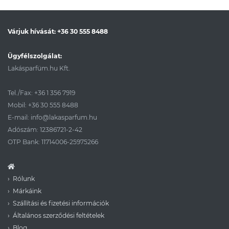
Várjuk hívását:
+36 30 555 8488
Ügyfélszolgálat:
Lakásparfüm.hu Kft.
Tel./Fax:
+36 1 356 7919
Mobil:
+36 30 555 8488
E-mail:
info@lakasparfum.hu
Adószám: 12386721-2-42
OTP Bank: 11714006-25975266
Rólunk
Márkáink
Szállítási és fizetési információk
Általános szerződési feltételek
Blog