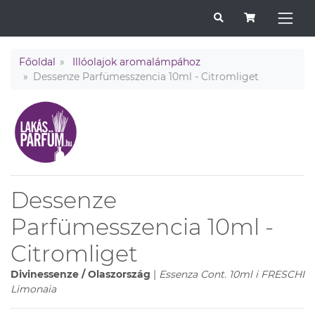
Főoldal
Illóolajok aromalámpához
Dessenze Parfümesszencia 10ml - Citromliget
Dessenze
Parfümesszencia 10ml -
Citromliget
Divinessenze / Olaszország
|
Essenza Cont. 10ml i FRESCHI
Limonaia