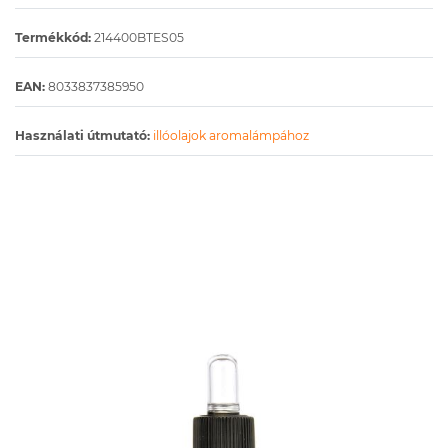
Termékkód:
214400BTES05
EAN:
8033837385950
Használati útmutató:
illóolajok aromalámpához