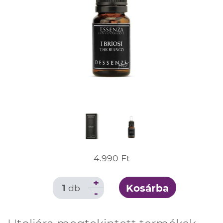
4.990 Ft
+
Kosárba
1
db
-