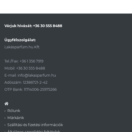
Várjuk hívását:
+36 30 555 8488
Ügyfélszolgálat:
Lakásparfüm.hu Kft.
Tel./Fax:
+36 1 356 7919
Mobil:
+36 30 555 8488
E-mail:
info@lakasparfum.hu
Adószám: 12386721-2-42
OTP Bank: 11714006-25975266
Rólunk
Márkáink
Szállítási és fizetési információk
Általános szerződési feltételek