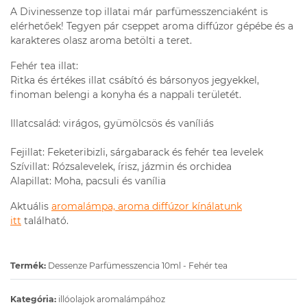
A Divinessenze top illatai már parfümesszenciaként is
elérhetőek! Tegyen pár cseppet aroma diffúzor gépébe és a
karakteres olasz aroma betölti a teret.
Fehér tea illat:
Ritka és értékes illat csábító és bársonyos jegyekkel,
finoman belengi a konyha és a nappali területét.
Illatcsalád: virágos, gyümölcsös és vaníliás
Fejillat: Feketeribizli, sárgabarack és fehér tea levelek
Szívillat: Rózsalevelek, írisz, jázmin és orchidea
Alapillat: Moha, pacsuli és vanília
Aktuális
aromalámpa, aroma diffúzor kínálatunk
itt
található.
Termék:
Dessenze Parfümesszencia 10ml - Fehér tea
Kategória:
illóolajok aromalámpához