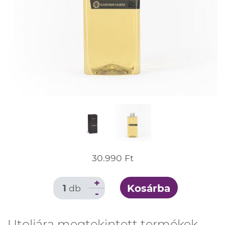
30.990 Ft
+
Kosárba
1
db
-
Utoljára megtekintett termékek