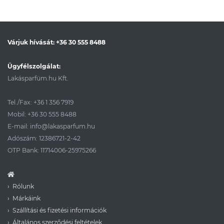
Várjuk hívását:
+36 30 555 8488
Ügyfélszolgálat:
Lakásparfüm.hu Kft.
Tel./Fax:
+36 1 356 7919
Mobil:
+36 30 555 8488
E-mail:
info@lakasparfum.hu
Adószám: 12386721-2-42
OTP Bank: 11714006-25975266
Rólunk
Márkáink
Szállítási és fizetési információk
Általános szerződési feltételek