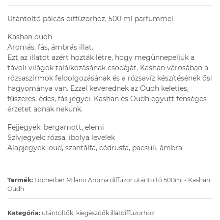
Utántöltő pálcás diffúzorhoz, 500 ml parfümmel.
Kashan oudh
Aromás, fás, ámbrás illat.
Ezt az illatot azért hozták létre, hogy megünnepeljük a
távoli világok találkozásának csodáját. Kashan városában a
rózsaszirmok feldolgozásának és a rózsavíz készítésének ősi
hagyománya van. Ezzel keverednek az Oudh keleties,
fűszeres, édes, fás jegyei. Kashan és Oudh együtt fenséges
érzetet adnak nekünk.
Fejjegyek: bergamott, elemi
Szívjegyek: rózsa, ibolya levelek
Alapjegyek: oud, szantálfa, cédrusfa, pacsuli, ámbra
Termék:
Locherber Milano Aroma diffúzor utántöltő 500ml - Kashan
Oudh
Kategória:
utántöltők, kiegészítők illatdiffúzorhoz