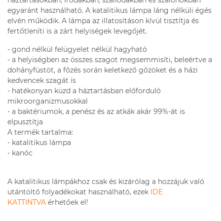
háztartásokban, irodákban, szállodákban és szalonokban
egyaránt használható. A katalitikus lámpa láng nélküli égés
elvén működik. A lámpa az illatosításon kívül tisztítja és
fertőtleníti is a zárt helyiségek levegőjét.
- gond nélkül felügyelet nélkül hagyható
- a helyiségben az összes szagot megsemmisíti, beleértve a
dohányfüstöt, a főzés során keletkező gőzöket és a házi
kedvencek szagát is
- hatékonyan küzd a háztartásban előforduló
mikroorganizmusokkal
- a baktériumok, a penész és az atkák akár 99%-át is
elpusztítja
A termék tartalma:
- katalitikus lámpa
- kanóc
A katalitikus lámpákhoz csak és kizárólag a hozzájuk való
utántöltő folyadékokat használható, ezek
IDE
KATTINTVA
érhetőek el!