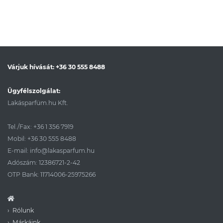
Várjuk hívását:
+36 30 555 8488
Ügyfélszolgálat:
Lakásparfüm.hu Kft.
Tel./Fax:
+36 1 356 7919
Mobil:
+36 30 555 8488
E-mail:
info@lakasparfum.hu
Adószám: 12386721-2-42
OTP Bank: 11714006-25975266
Rólunk
Márkáink