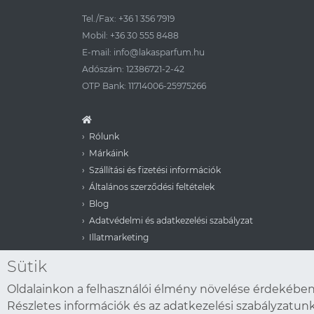
Tel./Fax:
+36 1 356 7919
Mobil:
+36 30 555 8488
E-mail:
info@lakasparfum.hu
Adószám: 12386721-2-42
OTP Bank: 11714006-25975266
Rólunk
Márkáink
Szállítási és fizetési információk
Általános szerződési feltételek
Blog
Adatvédelmi és adatkezelési szabályzat
Illatmarketing
Aera for Business
Sütik
Viszonteladói lehetőség
Oldalainkon a felhasználói élmény növelése érdekében 
Részletes információk és az adatkezelési szabályzatun