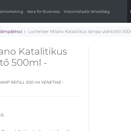
latmarketing
Aera for Business
Viszonteladói lehetőség
s lámpákhoz
Locherber Milano Katalitikus lámpa utántöltő 500
ano Katalitikus
tő 500ml -
AMP REFILL 500 ml VENETIAE -
tó.