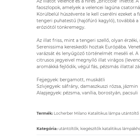
Az illatot Velence és a híres „Briccole” ihlette.
faoszlopok, amelyek a velencei lagúna csatornái
Körülbelül húszévente le kell cserélni ezeket a 
tengeri puhatestű (hajófúró kagyló), továbbá a
eróziótól tönkremegy.
Az illat friss, mint a tengeri szellő, olyan érzéki
Serenissima kereskedői hoztak Európába. Venet
varázsát és lenyűgöző történelmét meséli el. A
citrusos jegyeivel megnyíló illat virágos (leven
aromákká fejlődik, végül fás, pézsmás illattal zá
Fejjegyek: bergamott, muskátli
Szívjegyek: sáfrány, damaszkuszi rózsa, jázmin
Alapjegyek: pézsma, vanília, borostyán, pacsuli
Termék:
Locherber Milano Katalitikus lámpa utántöltő
Kategória:
utántöltők, kiegészítők katalitikus lámpákh