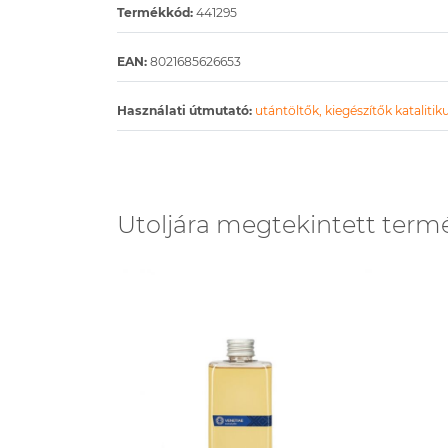
Termékkód:
441295
EAN:
8021685626653
Használati útmutató:
utántöltők, kiegészítők kataliti
Utoljára megtekintett term