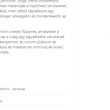
 A „Briccole” tölgy (néha vörösfenyő)
ban határolják a hajózható területeket.
fákat, mert ebből táplálkozik egy
 tenger sósságától és mindenekelőtt az
, mint a keleti fűszerek, amelyeket a
iae a világ egy egyedülálló városának
 bergamott és citrom jódozott és
dula) és mediterrán (mirtusz és hínár)
ródik.
 500ml - Venetiae
oz