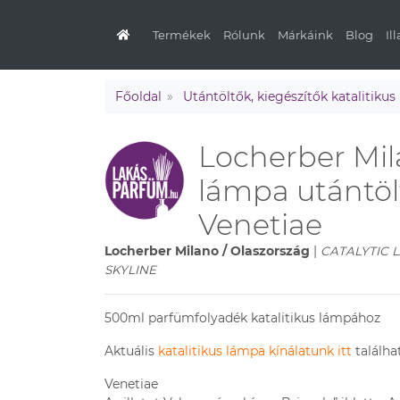
Termékek
Rólunk
Márkáink
Blog
Il
Főoldal
Utántöltők, kiegészítők katalitiku
Locherber Mil
lámpa utántöl
Venetiae
Locherber Milano / Olaszország
|
CATALYTIC L
SKYLINE
500ml parfümfolyadék katalitikus lámpához
Aktuális
katalitikus lámpa kínálatunk itt
találha
Venetiae