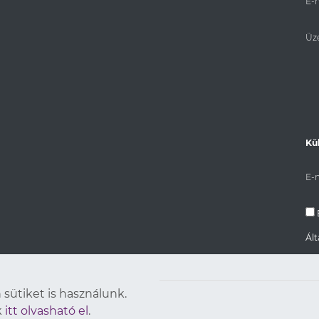
E-m
Üz
Kü
E-m
Ált
sütiket is használunk.
k
itt olvasható el
.