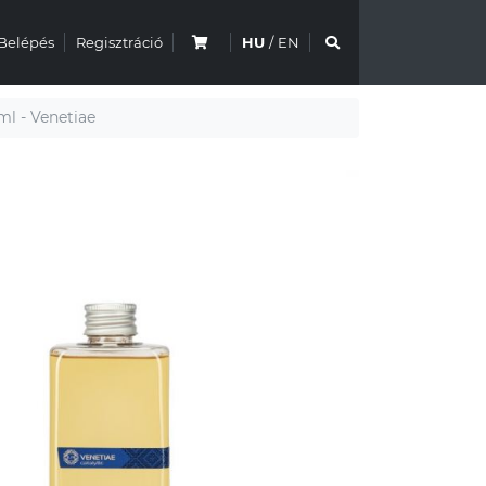
Belépés
Regisztráció
HU
/
EN
ml - Venetiae