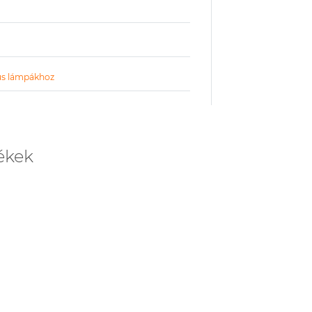
kus lámpákhoz
ékek