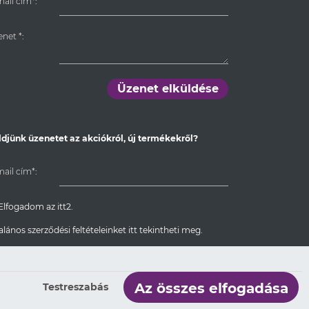
ail cím*:
enet
*
:
Üzenet elküldése
ldjünk üzenetet az akciókról, új termékekről?
ail cím*:
Elfogadom az itt2.
alános szerződési feltételeinket itt tekintheti meg.
Feliratkozom
Az összes elfogadása
Testreszabás