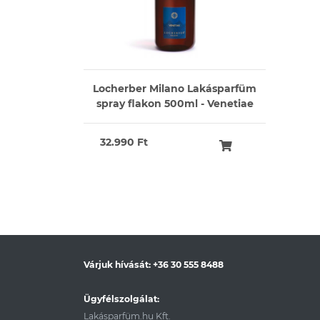
Locherber Milano Lakásparfüm
spray flakon 500ml - Venetiae
32.990 Ft
Várjuk hívását:
+36 30 555 8488
Ügyfélszolgálat:
Lakásparfüm.hu Kft.