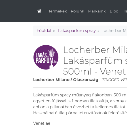
Termékek
Rólunk
Márkáink
Blog
Il
Főoldal
Lakásparfüm spray
Locherber Mi
Locherber Mi
Lakásparfüm s
500ml - Venet
Locherber Milano / Olaszország
|
TRIGGER VEN
Lakásparfüm spray műanyag flakonban, 500 ml
egyetlen fújással is finoman illatosítja, a spr
abban a pillanatban élvezheti a kellemes illatot
Használható illatpárna intenzitásának felerősítés
Venetiae