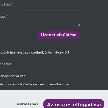
ail cím*:
enet
*
:
Üzenet elküldése
ldjünk üzenetet az akciókról, új termékekről?
ail cím*:
Elfogadom az itt2.
alános szerződési feltételeinket itt tekintheti meg.
Feliratkozom
Az összes elfogadása
Testreszabás