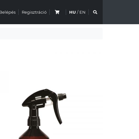
Belépés
Regisztráció
HU
/
EN