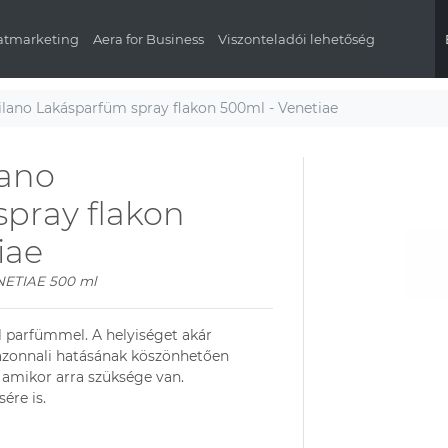
latmarketing
Aera for Business
Viszonteladói lehetőség
lano Lakásparfüm spray flakon 500ml - Venetiae
lano
pray flakon
iae
ETIAE 500 ml
 parfümmel. A helyiséget akár
ay azonnali hatásának köszönhetően
, amikor arra szüksége van.
ére is.