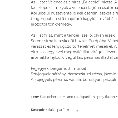
Az illatot Velence és a híres „Briccole” ihlette.
faoszlopok, amelyek a velencei lagúna csatornái
Körülbelül húszévente le kell cserélni ezeket a 
tengeri puhatestű (hajófúró kagyló), továbbá a
eróziótól tönkremegy.
Az illat friss, mint a tengeri szellő, olyan érzéki
Serenissima kereskedői hoztak Európába. Venet
varázsát és lenyűgöző történelmét meséli el. A
citrusos jegyeivel megnyíló illat virágos (leven
aromákká fejlődik, végül fás, pézsmás illattal zá
Fejjegyek: bergamott, muskátli
Szívjegyek: sáfrány, damaszkuszi rózsa, jázmin
Alapjegyek: pézsma, vanília, borostyán, pacsuli
Termék:
Locherber Milano Lakásparfüm spray flakon 5
Kategória:
lakásparfüm spray