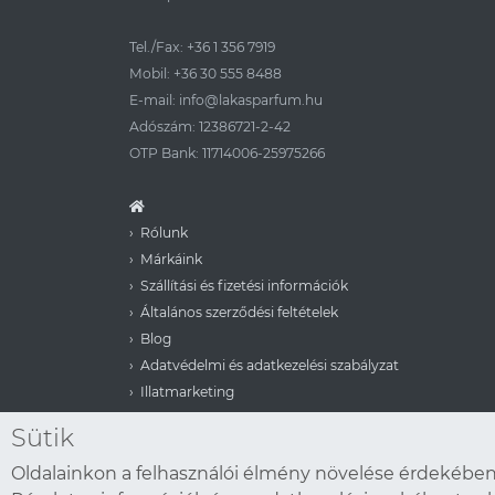
Tel./Fax:
+36 1 356 7919
Mobil:
+36 30 555 8488
E-mail:
info@lakasparfum.hu
Adószám: 12386721-2-42
OTP Bank: 11714006-25975266
Rólunk
Márkáink
Szállítási és fizetési információk
Általános szerződési feltételek
Blog
Adatvédelmi és adatkezelési szabályzat
Illatmarketing
Aera for Business
Sütik
Viszonteladói lehetőség
Oldalainkon a felhasználói élmény növelése érdekében 