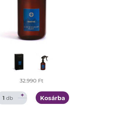
32.990 Ft
+
Kosárba
1
db