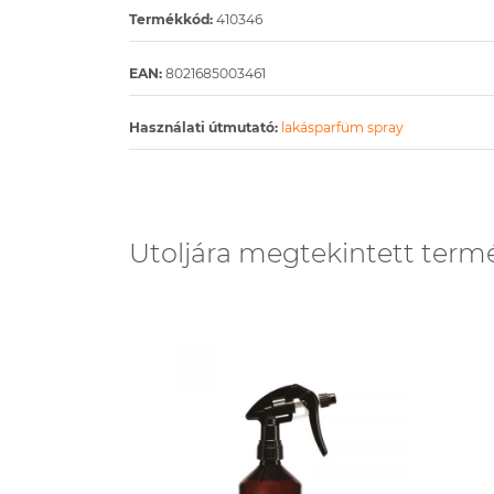
Termékkód:
410346
EAN:
8021685003461
Használati útmutató:
lakásparfüm spray
Utoljára megtekintett term