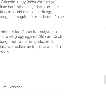
 A „Briccole” tölgy (néha vörösfenyő)
ban határolják a hajózható területeket.
fákat, mert ebből táplálkozik egy
 tenger sósságától és mindenekelőtt az
, mint a keleti fűszerek, amelyeket a
iae a világ egy egyedülálló városának
 bergamott és citrom jódozott és
dula) és mediterrán (mirtusz és hínár)
ródik.
00ml - Venetiae