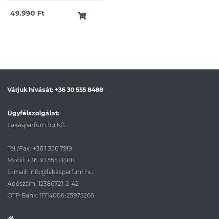
49.990 Ft
Várjuk hívását:
+36 30 555 8488
Ügyfélszolgálat:
Lakásparfüm.hu Kft.
Tel./Fax:
+36 1 356 7919
Mobil:
+36 30 555 8488
E-mail:
info@lakasparfum.hu
Adószám: 12386721-2-42
OTP Bank: 11714006-25975266