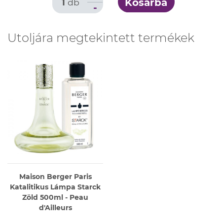
Kosárba
1
db
-
Utoljára megtekintett termékek
Maison Berger Paris
Katalitikus Lámpa Starck
Zöld 500ml - Peau
d'Ailleurs