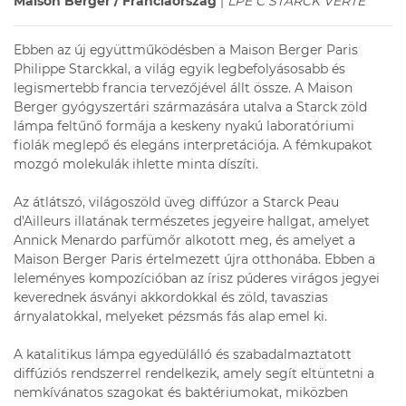
Maison Berger / Franciaország
|
LPE C STARCK VERTE
Ebben az új együttműködésben a Maison Berger Paris
Philippe Starckkal, a világ egyik legbefolyásosabb és
legismertebb francia tervezőjével állt össze. A Maison
Berger gyógyszertári származására utalva a Starck zöld
lámpa feltűnő formája a keskeny nyakú laboratóriumi
fiolák meglepő és elegáns interpretációja. A fémkupakot
mozgó molekulák ihlette minta díszíti.
Az átlátszó, világoszöld üveg diffúzor a Starck Peau
d'Ailleurs illatának természetes jegyeire hallgat, amelyet
Annick Menardo parfümőr alkotott meg, és amelyet a
Maison Berger Paris értelmezett újra otthonába. Ebben a
leleményes kompozícióban az írisz púderes virágos jegyei
keverednek ásványi akkordokkal és zöld, tavaszias
árnyalatokkal, melyeket pézsmás fás alap emel ki.
A katalitikus lámpa egyedülálló és szabadalmaztatott
diffúziós rendszerrel rendelkezik, amely segít eltüntetni a
nemkívánatos szagokat és baktériumokat, miközben