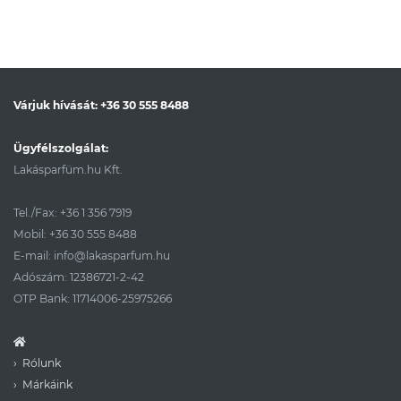
Várjuk hívását:
+36 30 555 8488
Ügyfélszolgálat:
Lakásparfüm.hu Kft.
Tel./Fax:
+36 1 356 7919
Mobil:
+36 30 555 8488
E-mail:
info@lakasparfum.hu
Adószám: 12386721-2-42
OTP Bank: 11714006-25975266
Rólunk
Márkáink