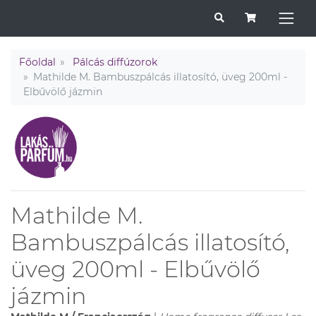
Főoldal
Pálcás diffúzorok
Mathilde M. Bambuszpálcás illatosító, üveg 200ml -
Elbűvölő jázmin
Mathilde M.
Bambuszpálcás illatosító,
üveg 200ml - Elbűvölő
jázmin