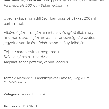
Mathilde M / Franciaország
|
Home fragrance diffuser Les
Intemporels 200 ml - Sublime Jasmin
Üveg lakásparfüm diffúzor bambusz pálcákkal, 200 ml
parfümmel.
Elbűvölő jázmin: a jázmin intenzív és igéző illat, mely
finoman ötvözi a jázmin és a narancsvirág káprázatos
jegyeit a vanília és a fehér pézsma lágy felhőjén.
Fejillat: narancsvirág, bergamott
Szívillat: jázmin, tubarózsa
Alapillat: fehér pézsma, vanília, cédrus
Termék:
Mathilde M. Bambuszpálcás illatosító, üveg 200ml -
Elbűvölő jázmin
Kategória:
pálcás diffúzorok
Termékkód:
DIIG2NSJ