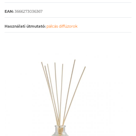
EAN:
3666273036367
Használati útmutató:
pálcás diffúzorok