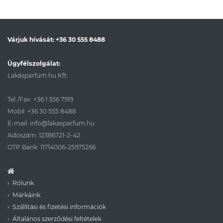
Várjuk hívását:
+36 30 555 8488
Ügyfélszolgálat:
Lakásparfüm.hu Kft.
Tel./Fax:
+36 1 356 7919
Mobil:
+36 30 555 8488
E-mail:
info@lakasparfum.hu
Adószám: 12386721-2-42
OTP Bank: 11714006-25975266
Rólunk
Márkáink
Szállítási és fizetési információk
Általános szerződési feltételek