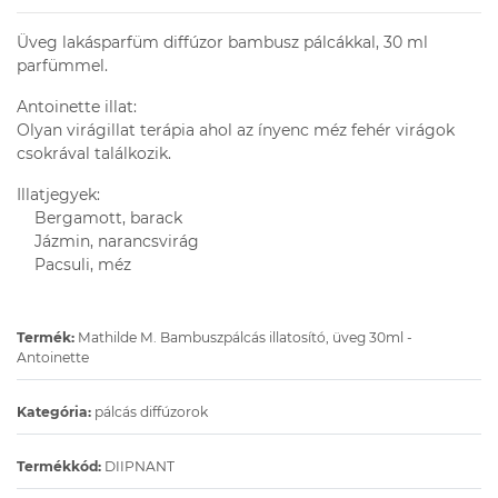
Üveg lakásparfüm diffúzor bambusz pálcákkal, 30 ml
parfümmel.
Antoinette illat:
Olyan virágillat terápia ahol az ínyenc méz fehér virágok
csokrával találkozik.
Illatjegyek:
Bergamott, barack
Jázmin, narancsvirág
Pacsuli, méz
Termék:
Mathilde M. Bambuszpálcás illatosító, üveg 30ml -
Antoinette
Kategória:
pálcás diffúzorok
Termékkód:
DIIPNANT