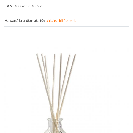
EAN:
3666273036572
Használati útmutató:
pálcás diffúzorok