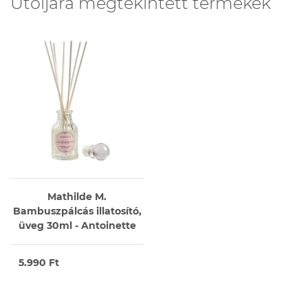
Utoljára megtekintett termékek
Mathilde M.
Bambuszpálcás illatosító,
üveg 30ml - Antoinette
5.990 Ft