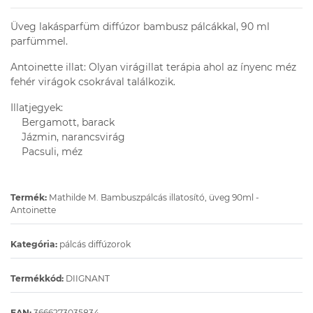
Üveg lakásparfüm diffúzor bambusz pálcákkal, 90 ml
parfümmel.
Antoinette illat: Olyan virágillat terápia ahol az ínyenc méz
fehér virágok csokrával találkozik.
Illatjegyek:
Bergamott, barack
Jázmin, narancsvirág
Pacsuli, méz
Termék:
Mathilde M. Bambuszpálcás illatosító, üveg 90ml -
Antoinette
Kategória:
pálcás diffúzorok
Termékkód:
DIIGNANT
EAN:
3666273035834