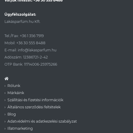
Várjuk hívását:
+36 30 555 8488
Ügyfélszolgálat:
Lakásparfüm.hu Kft.
Tel./Fax:
+36 1 356 7919
Mobil:
+36 30 555 8488
E-mail:
info@lakasparfum.hu
Adószám: 12386721-2-42
OTP Bank: 11714006-25975266
Rólunk
Márkáink
Szállítási és fizetési információk
Általános szerződési feltételek
Blog
Adatvédelmi és adatkezelési szabályzat
Illatmarketing