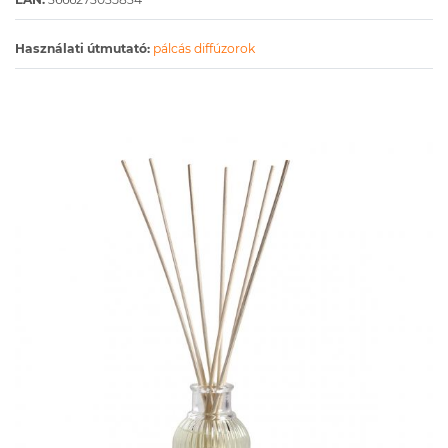
Használati útmutató:
pálcás diffúzorok