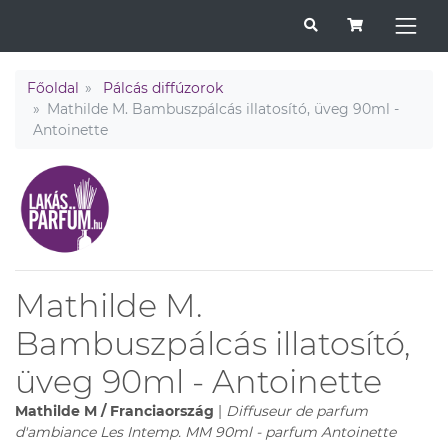
Főoldal
Pálcás diffúzorok
Mathilde M. Bambuszpálcás illatosító, üveg 90ml -
Antoinette
Mathilde M.
Bambuszpálcás illatosító,
üveg 90ml - Antoinette
Mathilde M / Franciaország
|
Diffuseur de parfum
d'ambiance Les Intemp. MM 90ml - parfum Antoinette