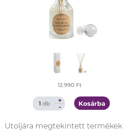
12.990 Ft
+
Kosárba
1
db
-
Utoljára megtekintett termékek