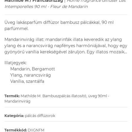
Mathilde M / Franciaország
|
Home fragrance diffuser Les
Intemporelles 90 ml - Fleur de Mandarin
Üveg lakásparfüm diffúzor bambusz pálcákkal, 90 ml
parfümmel.
Mandarinvirág illat: mandarinfák illata keveredik az ylang
ylang és a narancsvirág napfényes harmóniájával, hogy egy
gyönyörű vanília kerekségével záruljon. Egy illatos mozaik…
Illatjegyek:
Mandarin, Bergamott
Ylang, narancsvirág
Vanília, szantálfa
Termék:
Mathilde M. Bambuszpálcás illatosító, üveg 90ml -
Mandarinvirág
Kategória:
pálcás diffúzorok
Termékkód:
DIIGNFM