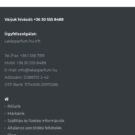
Várjuk hívását:
+36 30 555 8488
Ügyfélszolgálat:
Lakásparfüm.hu Kft.
Tel./Fax:
+36 1 356 7919
Mobil:
+36 30 555 8488
E-mail:
info@lakasparfum.hu
Adószám: 12386721-2-42
OTP Bank: 11714006-25975266
Rólunk
Márkáink
Szállítási és fizetési információk
Általános szerződési feltételek