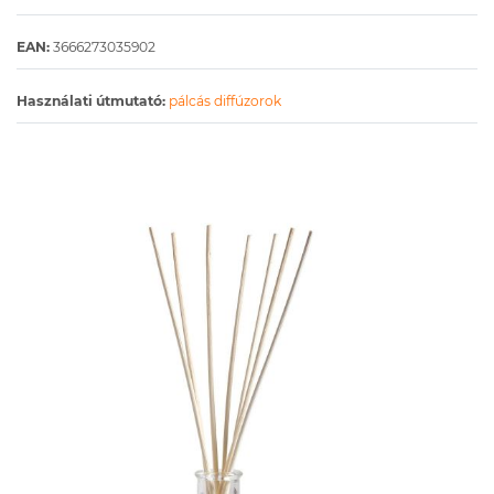
EAN:
3666273035902
Használati útmutató:
pálcás diffúzorok