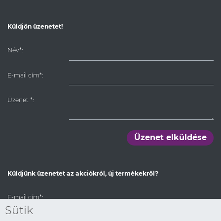
Küldjön üzenetet!
Név*:
E-mail cím*:
Üzenet
*
:
Üzenet elküldése
Küldjünk üzenetet az akciókról, új termékekről?
E-mail cím*:
Sütik