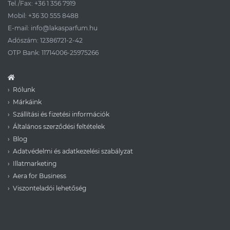
Tel./Fax:
+36 1 356 7919
Mobil:
+36 30 555 8488
E-mail:
info@lakasparfum.hu
Adószám: 12386721-2-42
OTP Bank: 11714006-25975266
Rólunk
Márkáink
Szállítási és fizetési információk
Általános szerződési feltételek
Blog
Adatvédelmi és adatkezelési szabályzat
Illatmarketing
Aera for Business
Viszonteladói lehetőség