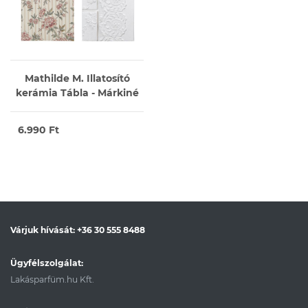
Mathilde M. Illatosító
kerámia Tábla - Márkiné
6.990 Ft
Várjuk hívását:
+36 30 555 8488
Ügyfélszolgálat:
Lakásparfüm.hu Kft.