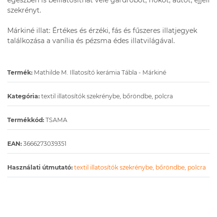
egészben is beillatosíthat vele gardróbot, fiókot, autót, éjjeli
szekrényt.
Márkiné illat: Értékes és érzéki, fás és fűszeres illatjegyek
találkozása a vanília és pézsma édes illatvilágával.
Termék:
Mathilde M. Illatosító kerámia Tábla - Márkiné
Kategória:
textil illatosítók szekrénybe, bőröndbe, polcra
Termékkód:
TSAMA
EAN:
3666273039351
Használati útmutató:
textil illatosítók szekrénybe, bőröndbe, polcra