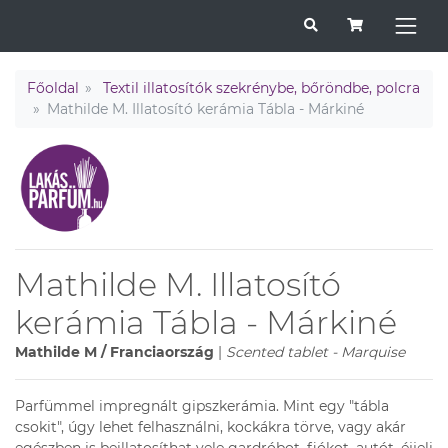
Főoldal
Textil illatosítók szekrénybe, bőröndbe, polcra
Mathilde M. Illatosító kerámia Tábla - Márkiné
Mathilde M. Illatosító
kerámia Tábla - Márkiné
Mathilde M / Franciaország
|
Scented tablet - Marquise
Parfümmel impregnált gipszkerámia. Mint egy "tábla
csokit", úgy lehet felhasználni, kockákra törve, vagy akár