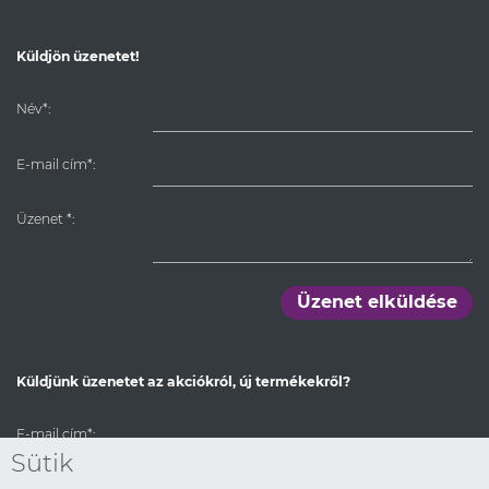
Küldjön üzenetet!
Név*:
E-mail cím*:
Üzenet
*
:
Üzenet elküldése
Küldjünk üzenetet az akciókról, új termékekről?
E-mail cím*:
Sütik
Elfogadom az itt2.