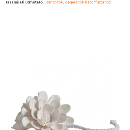
Használati útmutató:
utántöltők, kiegészítők illatdiffúzorhoz