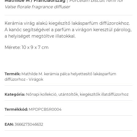
Mathilde M / Franciaország
|
Porcelain biscuit refill for
Valse florale fragrance diffuser
Kerámia virág alakú kiegészítő lakásparfüm diffúzorokhoz.
A kanóc segítségével a parfüm a virágon keresztül párolog,
a helyiséget megtöltve illatokkal.
Mérete:
10 x 9 x 7 cm
Termék:
Mathilde M. kerámia pálca helyettesítő lakásparfüm
diffúzorhoz - Virágok
Kategória:
Nőnapi kollekció, utántöltők, kiegészítők illatdiffúzorhoz
Termékkód:
MPDPCBSR0004
EAN:
3666273046632