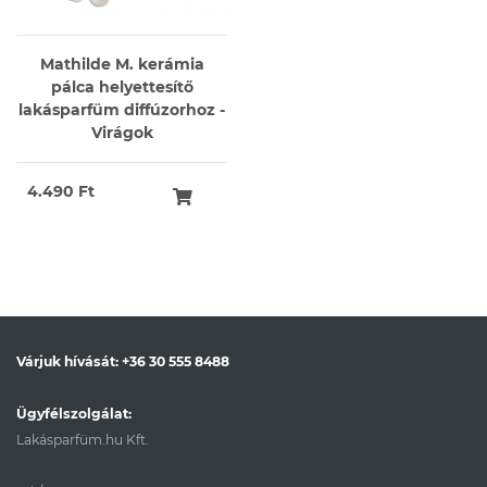
Mathilde M. kerámia
pálca helyettesítő
lakásparfüm diffúzorhoz -
Virágok
4.490 Ft
Várjuk hívását:
+36 30 555 8488
Ügyfélszolgálat:
Lakásparfüm.hu Kft.