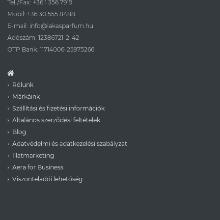
Tel./Fax:
+36 1 356 7919
Mobil:
+36 30 555 8488
E-mail:
info@lakasparfum.hu
Adószám: 12386721-2-42
OTP Bank: 11714006-25975266
Rólunk
Márkáink
Szállítási és fizetési információk
Általános szerződési feltételek
Blog
Adatvédelmi és adatkezelési szabályzat
Illatmarketing
Aera for Business
Viszonteladói lehetőség