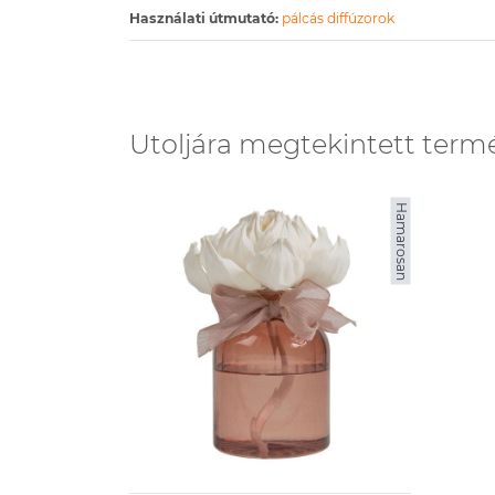
Használati útmutató:
pálcás diffúzorok
Utoljára megtekintett term
Hamarosan