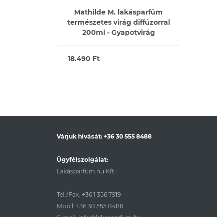
Mathilde M. lakásparfüm
természetes virág diffúzorral
200ml - Gyapotvirág
18.490 Ft
Várjuk hívását:
+36 30 555 8488
Ügyfélszolgálat:
Lakásparfüm.hu Kft.
Tel./Fax:
+36 1 356 7919
Mobil:
+36 30 555 8488