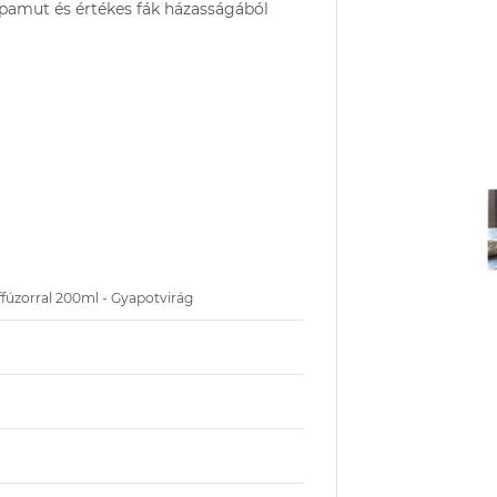
k, pamut és értékes fák házasságából
ffúzorral 200ml - Gyapotvirág