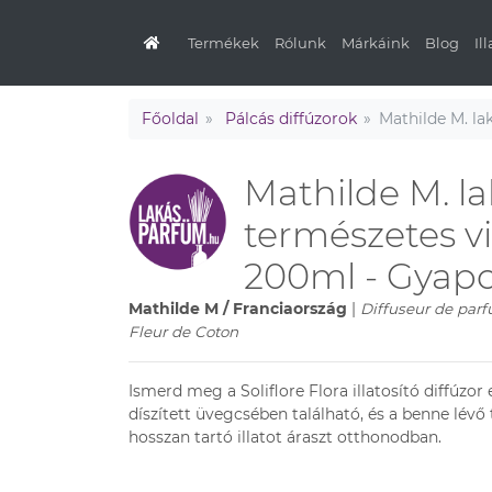
Termékek
Rólunk
Márkáink
Blog
Il
Főoldal
Pálcás diffúzorok
Mathilde M. la
Mathilde M. l
természetes vi
200ml - Gyapo
Mathilde M / Franciaország
|
Diffuseur de parf
Fleur de Coton
Ismerd meg a Soliflore Flora illatosító diffúzor 
díszített üvegcsében található, és a benne lévő
hosszan tartó illatot áraszt otthonodban.