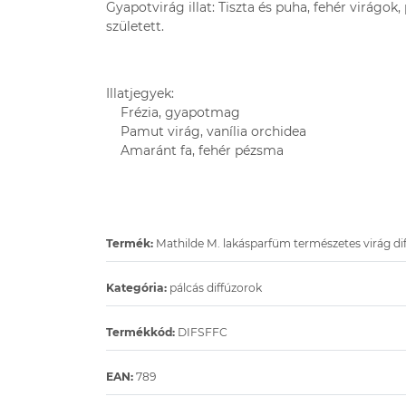
Gyapotvirág illat: Tiszta és puha, fehér virágo
született.
Illatjegyek:
Frézia, gyapotmag
Pamut virág, vanília orchidea
Amaránt fa, fehér pézsma
Termék:
Mathilde M. lakásparfüm természetes virág di
Kategória:
pálcás diffúzorok
Termékkód:
DIFSFFC
EAN:
789