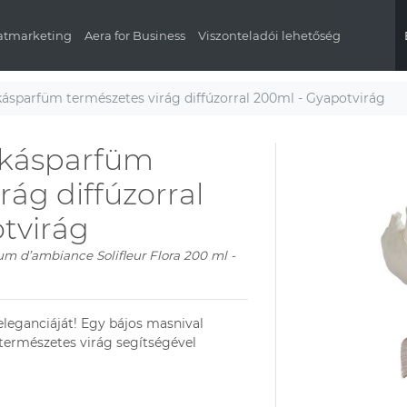
latmarketing
Aera for Business
Viszonteladói lehetőség
kásparfüm természetes virág diffúzorral 200ml - Gyapotvirág
akásparfüm
rág diffúzorral
tvirág
um d’ambiance Solifleur Flora 200 ml -
eleganciáját!
Egy bájos masnival
 természetes virág segítségével