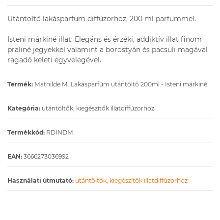
Utántöltő lakásparfüm diffúzorhoz, 200 ml parfümmel.
Isteni márkiné illat: Elegáns és érzéki, addiktív illat finom
praliné jegyekkel valamint a borostyán és pacsuli magával
ragadó keleti egyvelegével.
Termék:
Mathilde M. Lakásparfüm utántöltő 200ml - Isteni márkiné
Kategória:
utántöltők, kiegészítők illatdiffúzorhoz
Termékkód:
RDINDM
EAN:
3666273036992
Használati útmutató:
utántöltők, kiegészítők illatdiffúzorhoz