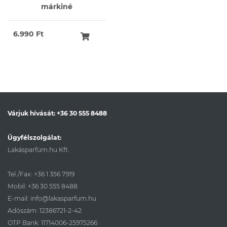
márkiné
6.990 Ft
Várjuk hívását:
+36 30 555 8488
Ügyfélszolgálat:
Lakásparfüm.hu Kft.
Tel./Fax:
+36 1 356 7919
Mobil:
+36 30 555 8488
E-mail:
info@lakasparfum.hu
Adószám: 12386721-2-42
OTP Bank: 11714006-25975266