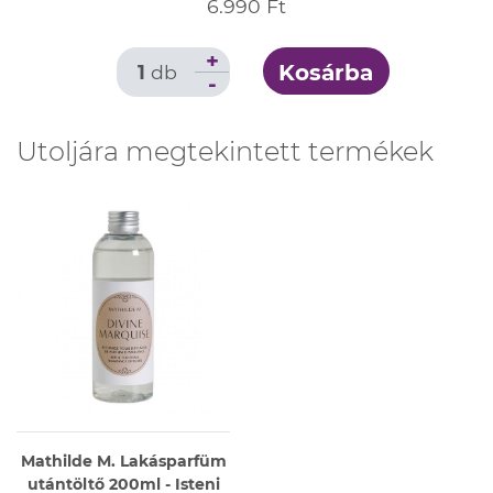
6.990 Ft
+
Kosárba
1
db
-
Utoljára megtekintett termékek
Mathilde M. Lakásparfüm
utántöltő 200ml - Isteni