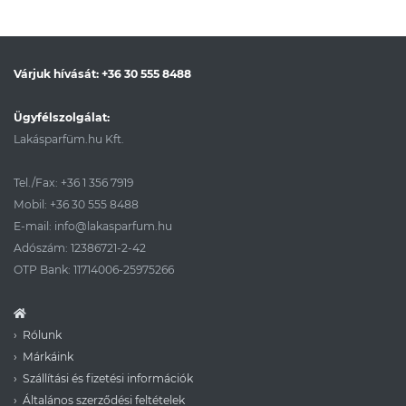
Várjuk hívását:
+36 30 555 8488
Ügyfélszolgálat:
Lakásparfüm.hu Kft.
Tel./Fax:
+36 1 356 7919
Mobil:
+36 30 555 8488
E-mail:
info@lakasparfum.hu
Adószám: 12386721-2-42
OTP Bank: 11714006-25975266
Rólunk
Márkáink
Szállítási és fizetési információk
Általános szerződési feltételek