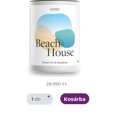
28.990 Ft
+
Kosárba
1
db