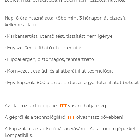
Légies, friss, barátságos, modern, természetes, fiatalos.
Napi 8 óra használattal több mint 3 hónapon át biztosít
kellemes illatot.
• Karbantartást, utántöltést, tisztítást nem igényel
• Egyszerűen állítható illatintenzitás
• Hipoallergén, biztonságos, fenntartható
• Környezet-, család- és állatbarát illat-technológia
•
Egy kapszula 800 órán át tartós és egyenletes illatot biztosít
Az illathoz tartozó gépet
ITT
vásárolhatja meg.
A gépről és a technológiáról
ITT
olvashatsz bővebben!
A kapszula csak az Európában vásárolt Aera Touch gépekkel
kompatibilis.