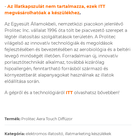
-
Az illatkapszulát nem tartalmazza, ezek ITT
megvásárolhatóak a készülékhez
.
Az Egyesült Államokbeli, nemzetközi piacokon jelenlévő
Prolitec Inc. vállalat 1996 óta tölt be piacvezető szerepet a
légtér illatosítási szolgáltatások területén. A Prolitec
világelső az innovatív technológiák és megoldások
fejlesztésében és bevezetésében az aerobiológia és a beltéri
levegő minőségét illetően. Forradalmian új, innovatív
porlasztótechnikát alkalmaz, továbbá kizárólag
hipoallergén, fenntartható forrásból származó és
környezetbarát alapanyagokat használnak az illatok
előállítása során.
A gépről és a technológiáról
ITT
olvashatsz bővebben!
Termék:
Prolitec Aera Touch Diffúzor
Kategória:
elektromos illatosító, illatmarketing készülékek