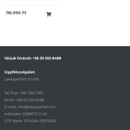
116.990 Ft
Várjuk hívását:
+36 30 555 8488
Ügyfélszolgálat:
Lakásparfüm.hu Kft.
Tel./Fax:
+36 1 356 7919
Mobil:
+36 30 555 8488
E-mail:
info@lakasparfum.hu
Adószám: 12386721-2-42
OTP Bank: 11714006-25975266