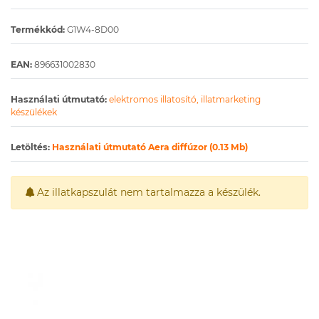
Termékkód:
G1W4-8D00
EAN:
896631002830
Használati útmutató:
elektromos illatosító, illatmarketing
készülékek
Letöltés:
Használati útmutató Aera diffúzor (0.13 Mb)
Az illatkapszulát nem tartalmazza a készülék.