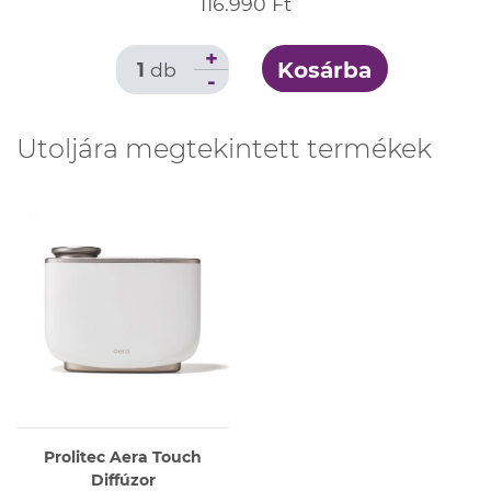
116.990 Ft
+
Kosárba
1
db
-
Utoljára megtekintett termékek
Prolitec Aera Touch
Diffúzor