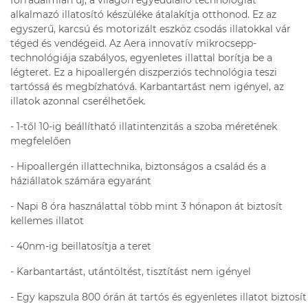
forradalmian új, a világon egyedülálló technológiát
alkalmazó illatosító készüléke átalakítja otthonod. Ez az
egyszerű, karcsú és motorizált eszköz csodás illatokkal vár
téged és vendégeid. Az Aera innovatív mikrocsepp-
technológiája szabályos, egyenletes illattal borítja be a
légteret. Ez a hipoallergén diszperziós technológia teszi
tartóssá és megbízhatóvá. Karbantartást nem igényel, az
illatok azonnal cserélhetőek.
- 1-től 10-ig beállítható illatintenzitás a szoba méretének
megfelelően
- Hipoallergén illattechnika, biztonságos a család és a
háziállatok számára egyaránt
- Napi 8 óra használattal több mint 3 hónapon át biztosít
kellemes illatot
- 40nm-ig beillatosítja a teret
- Karbantartást, utántöltést, tisztítást nem igényel
- Egy kapszula 800 órán át tartós és egyenletes illatot biztosít