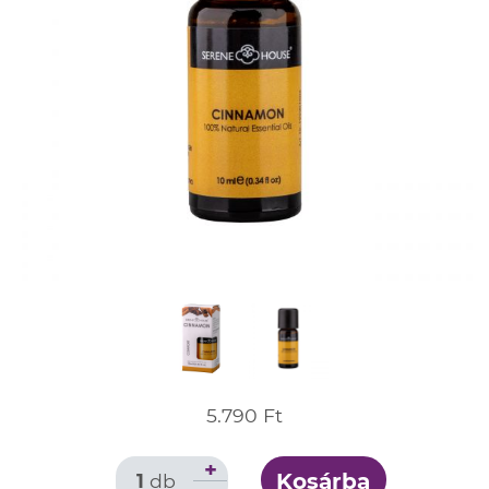
5.790 Ft
+
Kosárba
1
db