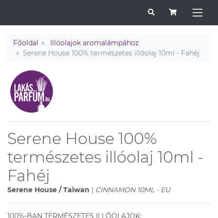
Főoldal
Illóolajok aromalámpához
Serene House 100% természetes illóolaj 10ml - Fahéj
Serene House 100%
természetes illóolaj 10ml -
Fahéj
Serene House / Taiwan
|
CINNAMON 10ML - EU
100%-BAN TERMÉSZETES ILLÓOLAJOK: