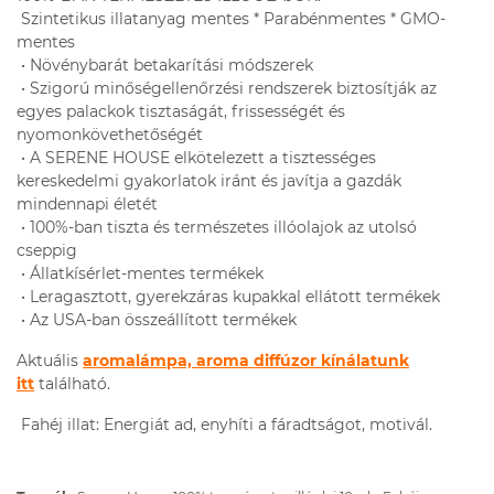
Szintetikus illatanyag mentes * Parabénmentes * GMO-
mentes
• Növénybarát betakarítási módszerek
• Szigorú minőségellenőrzési rendszerek biztosítják az
egyes palackok tisztaságát, frissességét és
nyomonkövethetőségét
• A SERENE HOUSE elkötelezett a tisztességes
kereskedelmi gyakorlatok iránt és javítja a gazdák
mindennapi életét
• 100%-ban tiszta és természetes illóolajok az utolsó
cseppig
• Állatkísérlet-mentes termékek
• Leragasztott, gyerekzáras kupakkal ellátott termékek
• Az USA-ban összeállított termékek
Aktuális
aromalámpa, aroma diffúzor kínálatunk
itt
található.
Fahéj illat: Energiát ad, enyhíti a fáradtságot, motivál.