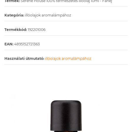
Termék:
Serene House 100% természetes illóolaj 10ml - Fahéj
Kategória:
illóolajok aromalámpához
Termékkód:
192201006
EAN:
4895152721363
Használati útmutató:
illóolajok aromalámpához