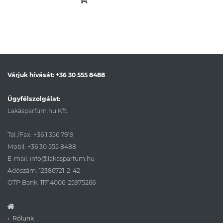
Várjuk hívását:
+36 30 555 8488
Ügyfélszolgálat:
Lakásparfüm.hu Kft.
Tel./Fax:
+36 1 356 7919
Mobil:
+36 30 555 8488
E-mail:
info@lakasparfum.hu
Adószám: 12386721-2-42
OTP Bank: 11714006-25975266
Rólunk