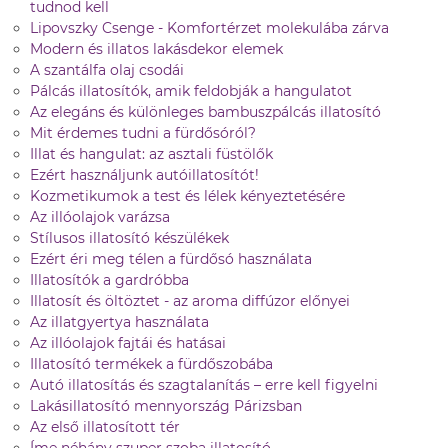
tudnod kell
Lipovszky Csenge - Komfortérzet molekulába zárva
Modern és illatos lakásdekor elemek
A szantálfa olaj csodái
Pálcás illatosítók, amik feldobják a hangulatot
Az elegáns és különleges bambuszpálcás illatosító
Mit érdemes tudni a fürdősóról?
Illat és hangulat: az asztali füstölők
Ezért használjunk autóillatosítót!
Kozmetikumok a test és lélek kényeztetésére
Az illóolajok varázsa
Stílusos illatosító készülékek
Ezért éri meg télen a fürdősó használata
Illatosítók a gardróbba
Illatosít és öltöztet - az aroma diffúzor előnyei
Az illatgyertya használata
Az illóolajok fajtái és hatásai
Illatosító termékek a fürdőszobába
Autó illatosítás és szagtalanítás – erre kell figyelni
Lakásillatosító mennyország Párizsban
Az első illatosított tér