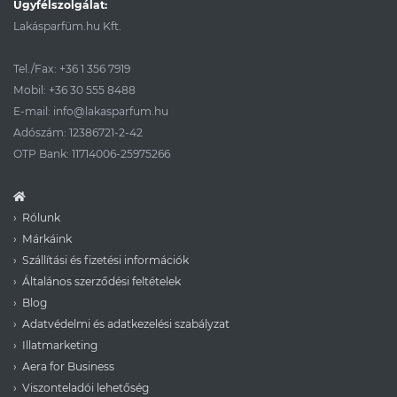
Ügyfélszolgálat:
Lakásparfüm.hu Kft.
Tel./Fax:
+36 1 356 7919
Mobil:
+36 30 555 8488
E-mail:
info@lakasparfum.hu
Adószám: 12386721-2-42
OTP Bank: 11714006-25975266
Rólunk
Márkáink
Szállítási és fizetési információk
Általános szerződési feltételek
Blog
Adatvédelmi és adatkezelési szabályzat
Illatmarketing
Aera for Business
Viszonteladói lehetőség