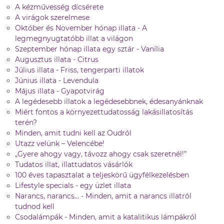
A kézművesség dícsérete
A virágok szerelmese
Október és November hónap illata - A
legmegnyugtatóbb illat a világon
Szeptember hónap illata egy sztár - Vanília
Augusztus illata - Citrus
Július illata - Friss, tengerparti illatok
Június illata - Levendula
Május illata - Gyapotvirág
A legédesebb illatok a legédesebbnek, édesanyánknak
Miért fontos a környezettudatosság lakásillatosítás
terén?
Minden, amit tudni kell az Oudról
Utazz velünk – Velencébe!
„Gyere ahogy vagy, távozz ahogy csak szeretnél!”
Tudatos illat, illattudatos vásárlók
100 éves tapasztalat a teljeskörű ügyfélkezelésben
Lifestyle specials - egy üzlet illata
Narancs, narancs... - Minden, amit a narancs illatról
tudnod kell
Csodalámpák - Minden, amit a katalitikus lámpákról