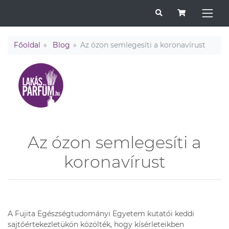
Főoldal
Blog
Az ózon semlegesíti a koronavírust
Az ózon semlegesíti a
koronavírust
A Fujita Egészségtudományi Egyetem kutatói keddi
sajtóértekezletükön közölték, hogy kísérleteikben