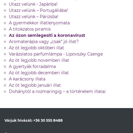
Utazz velünk - Japánba!
Utazz velünk – Portugáliába!
Utazz velünk – Párizsba!
A gyermekkor illatlenyomata
A titokzatos piramis
Az ózon semlegesíti a koronavírust
Aromaterápia vagy „csak” jó illat?
Az öt legjobb októberi illat
Varázslatos parfümlámpa - Lipovszky Csenge
Az öt legjobb novemberi illat
A gyertyák forradalma
Az öt legjobb decemberi illat
A karácsony illata
Az öt legjobb januári illat
Dohánytól a rozmaringig – a történelem illatai
Várjuk hívását:
+36 30 555 8488