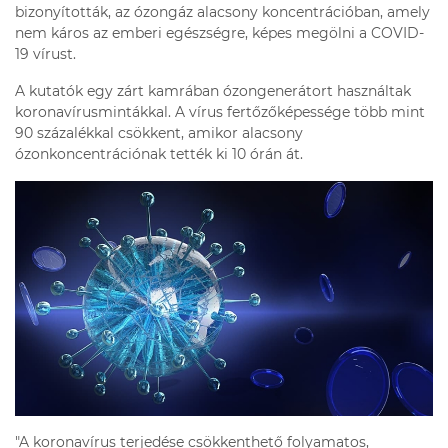
bizonyították,
az ózongáz alacsony koncentrációban, amely
nem káros az emberi egészségre, képes megölni a COVID-
19 vírust
.
A kutatók egy zárt kamrában ózongenerátort használtak
koronavírusmintákkal. A vírus fertőzőképessége több mint
90 százalékkal csökkent, amikor alacsony
ózonkoncentrációnak tették ki 10 órán át.
"A koronavírus terjedése csökkenthető folyamatos,