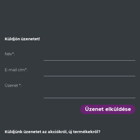
Küldjön üzenetet!
Név*:
E-mail cím*:
Üzenet
*
:
Üzenet elküldése
Küldjünk üzenetet az akciókról, új termékekről?