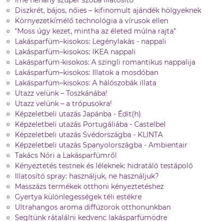
Íme néhány szuper szoba illatosító
Diszkrét, bájos, nőies – kifinomult ajándék hölgyeknek
Környezetkímélő technológia a vírusok ellen
"Moss úgy kezet, mintha az életed múlna rajta"
Lakásparfüm–kisokos: Legénylakás - nappali
Lakásparfüm–kisokos: IKEA nappali
Lakásparfüm-kisokos: A szingli romantikus nappalija
Lakásparfüm–kisokos: Illatok a mosdóban
Lakásparfüm–kisokos: A hálószobák illata
Utazz velünk – Toszkánába!
Utazz velünk – a trópusokra!
Képzeletbeli utazás Japánba - Édit(h)
Képzeletbeli utazás Portugáliába - Castelbel
Képzeletbeli utazás Svédországba - KLINTA
Képzeletbeli utazás Spanyolországba - Ambientair
Takács Nóri a Lakásparfümről
Kényeztetés testnek és léleknek: hidratáló testápoló
Illatosító spray: használjuk, ne használjuk?
Masszázs termékek otthoni kényeztetéshez
Gyertya különlegességek téli estékre
Ultrahangos aroma diffúzorok otthonunkban
Segítünk rátalálni kedvenc lakásparfümödre