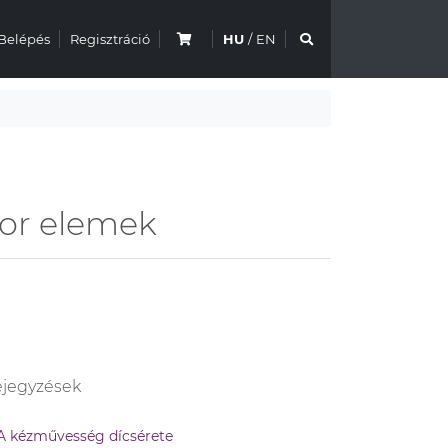
Belépés
Regisztráció
HU
/
EN
kor elemek
jegyzések
A kézművesség dícsérete