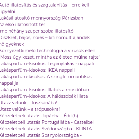
Autó illatosítás és szagtalanítás – erre kell
figyelni
Lakásillatosító mennyország Párizsban
Az első illatosított tér
Íme néhány szuper szoba illatosító
Diszkrét, bájos, nőies – kifinomult ajándék
hölgyeknek
Környezetkímélő technológia a vírusok ellen
"Moss úgy kezet, mintha az életed múlna rajta"
Lakásparfüm–kisokos: Legénylakás - nappali
Lakásparfüm–kisokos: IKEA nappali
Lakásparfüm-kisokos: A szingli romantikus
nappalija
Lakásparfüm–kisokos: Illatok a mosdóban
Lakásparfüm–kisokos: A hálószobák illata
Utazz velünk – Toszkánába!
Utazz velünk – a trópusokra!
Képzeletbeli utazás Japánba - Édit(h)
Képzeletbeli utazás Portugáliába - Castelbel
Képzeletbeli utazás Svédországba - KLINTA
Képzeletbeli utazás Spanyolországba -