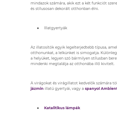
mindazok számára, akik ezt a két funkciót szere
és stílusosan dekorált otthonban élni.
●
Illatgyertyák
Az illatosítók egyik legelterjedtebb típusa, amel
otthonunkat, a lelkünket is simogatja. Különl
a helyüket, legyen szó bármilyen stílusban bere
mindenki megtalálja az otthonába illő kivitelt.
A virágokat és virágillatot kedvelők számára tö
jázmin
illatú gyertyái, vagy a
spanyol Ambient
●
Katalitikus lámpák