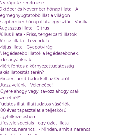
A virágok szerelmese
Október és November hónap illata - A
legmegnyugtatóbb illat a világon
Szeptember hónap illata egy sztár - Vanília
Augusztus illata - Citrus
Július illata - Friss, tengerparti illatok
Június illata - Levendula
Május illata - Gyapotvirág
A legédesebb illatok a legédesebbnek,
édesanyánknak
Miért fontos a környezettudatosság
lakásillatosítás terén?
Minden, amit tudni kell az Oudról
Utazz velünk – Velencébe!
„Gyere ahogy vagy, távozz ahogy csak
szeretnél!”
Tudatos illat, illattudatos vásárlók
100 éves tapasztalat a teljeskörű
ügyfélkezelésben
Lifestyle specials - egy üzlet illata
Narancs, narancs... - Minden, amit a narancs