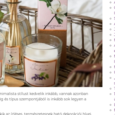
nimalista stílust kedvelik inkább, vannak azonban
ég és típus szempontjából is inkább sok legyen a
ik az ízléses, természetesnek ható dekorációi hívei,