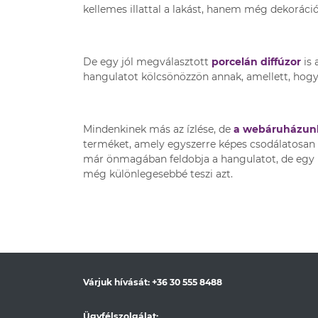
kellemes illattal a lakást, hanem még dekoráció
De egy jól megválasztott
porcelán diffúzor
is 
hangulatot kölcsönözzön annak, amellett, hogy a 
Mindenkinek más az ízlése, de
a webáruházunk
terméket, amely egyszerre képes csodálatosan ill
már önmagában feldobja a hangulatot, de egy l
még különlegesebbé teszi azt.
Várjuk hívását:
+36 30 555 8488
Ügyfélszolgálat: