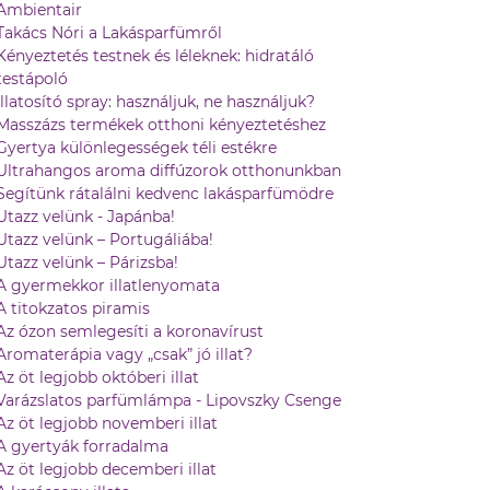
Ambientair
Takács Nóri a Lakásparfümről
Kényeztetés testnek és léleknek: hidratáló
testápoló
Illatosító spray: használjuk, ne használjuk?
Masszázs termékek otthoni kényeztetéshez
Gyertya különlegességek téli estékre
Ultrahangos aroma diffúzorok otthonunkban
Segítünk rátalálni kedvenc lakásparfümödre
Utazz velünk - Japánba!
Utazz velünk – Portugáliába!
Utazz velünk – Párizsba!
A gyermekkor illatlenyomata
A titokzatos piramis
Az ózon semlegesíti a koronavírust
Aromaterápia vagy „csak” jó illat?
Az öt legjobb októberi illat
Varázslatos parfümlámpa - Lipovszky Csenge
Az öt legjobb novemberi illat
A gyertyák forradalma
Az öt legjobb decemberi illat