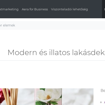
latmarketing
Aera for Business
Viszonteladói lehetőség
or elemek
Modern és illatos lakásde
Be