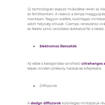
Új technológián alapuló működése révén az illat
és fertőtleníteni. A reakció a lámpa meggyújtá
mentesen. Nagyon sokféle, különleges mintáz
adott helyiség stílusát. Csempe, reneszánsz virá
és fekete színű verziókkal dobhatod fel a lakást.
●
Elektromos illatosítók
Az ebbe a kategóriába sorolható
ultrahangos 
képes minden jótékony hatásának kifejtésére.
●
Diffúzorok
A
design diffúzorok
különleges mintázatuk rév