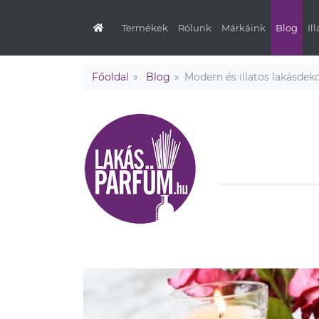
Termékek
Rólunk
Márkáink
Blog
Il
Főoldal
Blog
Modern és illatos lakásdek