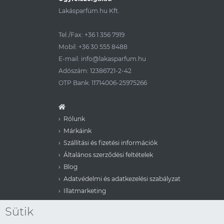
Lakásparfüm.hu Kft.
Tel./Fax:
+36 1 356 7919
Mobil:
+36 30 555 8488
E-mail:
info@lakasparfum.hu
Adószám: 12386721-2-42
OTP Bank: 11714006-25975266
Rólunk
Márkáink
Szállítási és fizetési információk
Általános szerződési feltételek
Blog
Adatvédelmi és adatkezelési szabályzat
Illatmarketing
Aera for Business
Sütik
Viszonteladói lehetőség