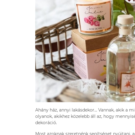
Ahány ház, annyi lakásdekor… Vannak, akik a mi
olyanok, akikhez közelebb áll az, hogy mennyis
dekoráció.
Most azoknak szeretnénk segítséget nyújtani, ak