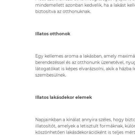
mindemellett azonban kedvelik, ha a lakást kell
biztosítva az otthonuknak.
Illatos otthonok
Egy kellemes aroma a lakásban, amely maximálisa
berendezéssel és az otthonunk üzenetével, nyu
látogatókat is képes elvarázsolni, akik a házba
szembesülnek.
Illatos lakásdekor elemek
Napjainkban a kínálat annyira széles, hogy biz
illatosítót, amelyek a letisztult formáknak, k
köszönhetően lakásdekorációként is teljes mér