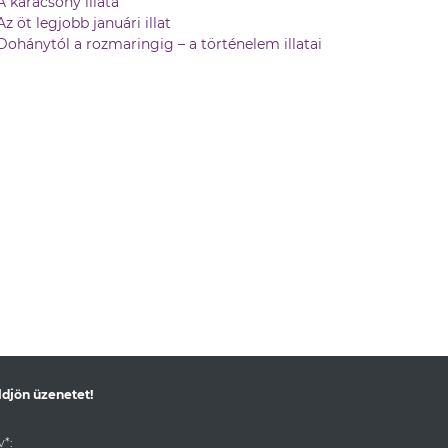
A karácsony illata
Az öt legjobb januári illat
Dohánytól a rozmaringig – a történelem illatai
ldjön üzenetet!
*: