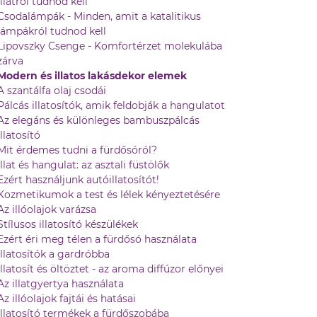
illatról tudnod kell
Csodalámpák - Minden, amit a katalitikus
lámpákról tudnod kell
Lipovszky Csenge - Komfortérzet molekulába
zárva
Modern és illatos lakásdekor elemek
A szantálfa olaj csodái
Pálcás illatosítók, amik feldobják a hangulatot
Az elegáns és különleges bambuszpálcás
illatosító
Mit érdemes tudni a fürdősóról?
Illat és hangulat: az asztali füstölők
Ezért használjunk autóillatosítót!
Kozmetikumok a test és lélek kényeztetésére
Az illóolajok varázsa
Stílusos illatosító készülékek
Ezért éri meg télen a fürdősó használata
Illatosítók a gardróbba
Illatosít és öltöztet - az aroma diffúzor előnyei
Az illatgyertya használata
Az illóolajok fajtái és hatásai
Illatosító termékek a fürdőszobába