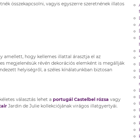
tnék összekapcsolni, vagyis egyszerre szeretnének illatos
y amellett, hogy kellemes illattal árasztja el az
eges megjelenésük révén dekorációs elemként is megállják
ndezett helyiségről, a széles kínálatunkban biztosan
kéletes választás lehet a
portugál Castelbel
rózsa
vagy
air
Jardin de Julie kollekciójának virágos illatgyertyái.