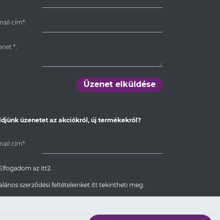
ail cím*:
enet
*
:
Üzenet elküldése
ldjünk üzenetet az akciókról, új termékekről?
ail cím*:
Elfogadom az itt2.
alános szerződési feltételeinket itt tekintheti meg.
Feliratkozom