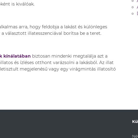
ként is kiválóak.
alkalmas arra, hogy feldobja a lakást és különleges
választott illatesszenciával borítsa be a teret.
 kínálatában
biztosan mindenki megtalálja azt a
atos és ízléses otthont varázsolni a lakásból. Az illat
etisztult megjelenésű vagy egy virágmintás illatosító
Kü
Név