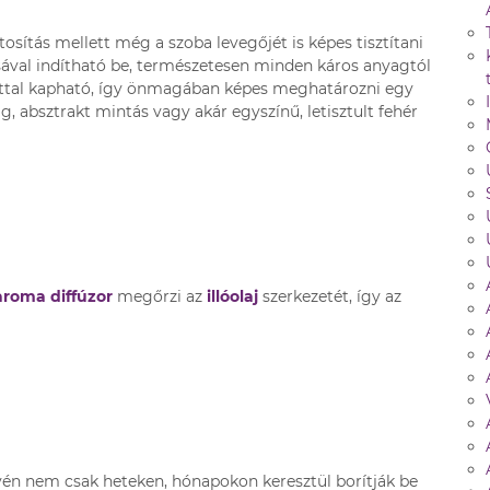
osítás mellett még a szoba levegőjét is képes tisztítani
sával indítható be, természetesen minden káros anyagtól
attal kapható, így önmagában képes meghatározni egy
g, absztrakt mintás vagy akár egyszínű, letisztult fehér
aroma diffúzor
megőrzi az
illóolaj
szerkezetét, így az
én nem csak heteken, hónapokon keresztül borítják be