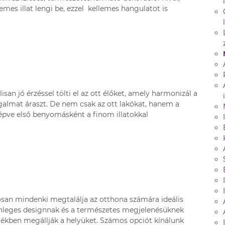
emes illat lengi be, ezzel kellemes hangulatot is
n jó érzéssel tölti el az ott élőket, amely harmonizál a
galmat áraszt. De nem csak az ott lakókat, hanem a
 lépve első benyomásként a finom illatokkal
tosan mindenki megtalálja az otthona számára ideális
ülönleges designnak és a természetes megjelenésüknek
tékben megállják a helyüket. Számos opciót kínálunk